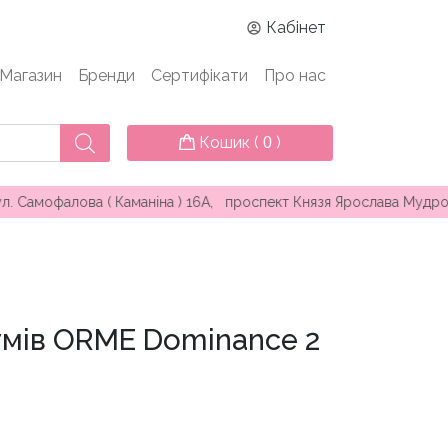
Кабінет
Магазин
Бренди
Сертифікати
Про нас
Кошик (
)
0
ва ( Каманіна ) 16А, проспект Князя Ярослава Мудрого 25, вул
мів ORME Dominance 2