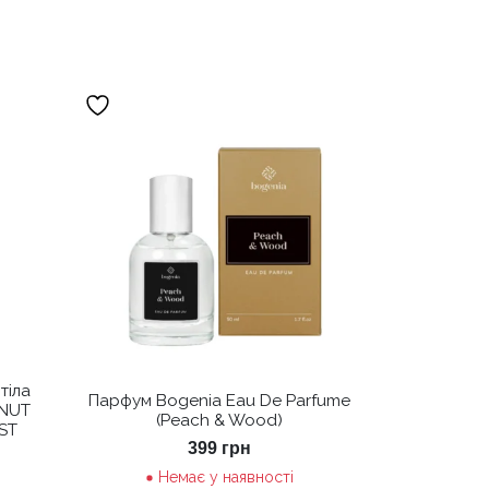
тіла
Парфум Bogenia Eau De Parfume
ONUT
(Peach & Wood)
ST
399
грн
Немає у наявності