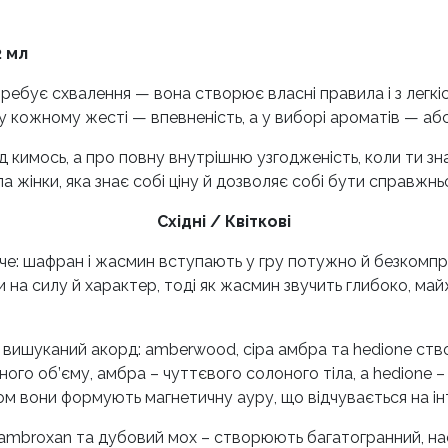
 мл
отребує схвалення — вона створює власні правила і з легк
д, у кожному жесті — впевненість, а у виборі ароматів — а
 кимось, а про повну внутрішню узгодженість, коли ти зна
а жінки, яка знає собі ціну й дозволяє собі бути справжнь
Східні / Квіткові
че: шафран і жасмин вступають у гру потужно й безкомпр
на силу й характер, тоді як жасмин звучить глибоко, майж
 вишуканий акорд: amberwood, сіра амбра та hedione ст
ого об’єму, амбра – чуттєвого солоного тіла, а hedione – 
зом вони формують магнетичну ауру, що відчувається на інт
, ambroxan та дубовий мох – створюють багатогранний, на