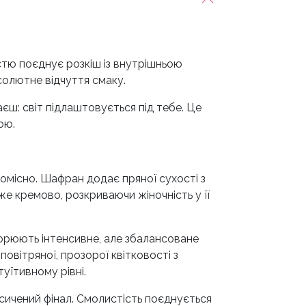
істю поєднує розкіш із внутрішньою
бсолютне відчуття смаку.
єш: світ підлаштовується під тебе. Це
ою.
омісно. Шафран додає пряної сухості з
е кремово, розкриваючи жіночність у її
ворюють інтенсивне, але збалансоване
повітряної, прозорої квітковості з
уїтивному рівні.
сичений фінал. Смолистість поєднується