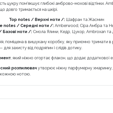
ість цукру пом’якшує глибокі амброво-мохові відтінки. A
що довго тримається на шкірі.
Top notes / Верхні ноти /:
Шафран та Жасмин
e notes / Середні ноти /:
Amberwood, Сіра Амбра та H
/ Базові ноти /:
Смола Ялини, Кедр, Цукор, Ambroxan та
ія, поміщена в вишукану коробку, яку приємно тримати в 
для захисту від подряпин і слідів дотику.
емент
, який ніжно огортає флакон, що додає додаткової е
рсний розпилювач
утворює ніжну парфумерну хмаринку, як
и кожною нотою.