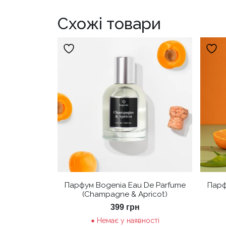
Схожі товари
Парфум Bogenia Eau De Parfume
Парф
(Champagne & Apricot)
399
грн
Немає у наявності