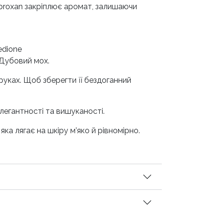
mbroxan закріплює аромат, залишаючи
edione
 Дубовий мох.
руках. Щоб зберегти її бездоганний
легантності та вишуканості.
а лягає на шкіру м’яко й рівномірно.