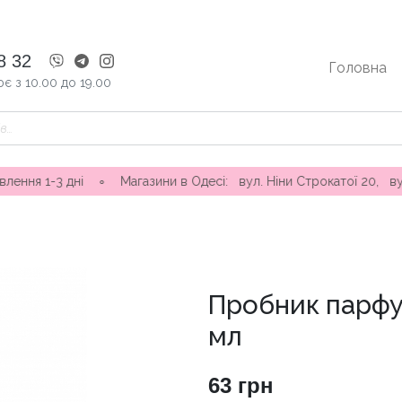
8 32
Головна
є з 10.00 до 19.00
ні ∘ Магазини в Одесі: вул. Ніни Строкатої 20, вул. Самофало
Пробник парфу
мл
63
грн