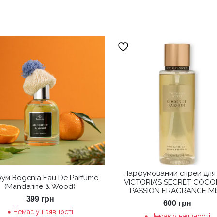
Парфумований спрей для 
ум Bogenia Eau De Parfume
VICTORIA’S SECRET COC
(Mandarine & Wood)
PASSION FRAGRANCE MI
399
грн
600
грн
Немає у наявності
Немає у наявності