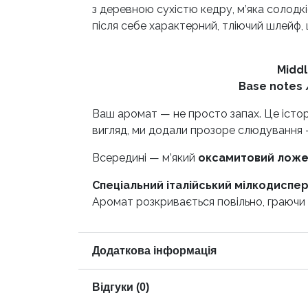
з деревною сухістю кедру, м’яка солодк
після себе характерний, тліючий шлейф, 
Middl
Base notes 
Ваш аромат — не просто запах. Це істор
вигляд, ми додали прозоре слюдування — 
Всередині — м’який
оксамитовий лож
Спеціальний італійський мілкодиспе
Аромат розкривається повільно, граюч
Додаткова інформація
Відгуки (0)