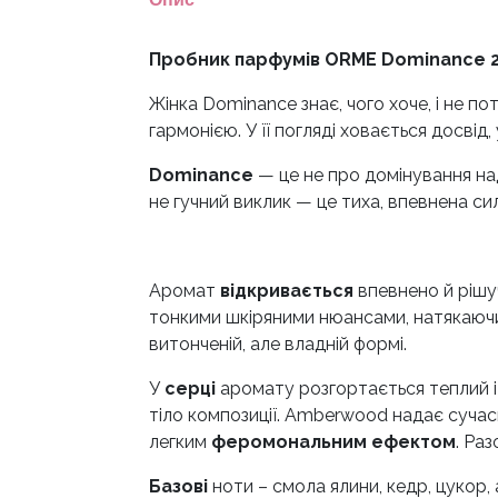
Пробник парфумів ORME Dominance 2
Жінка Dominance знає, чого хоче, і не п
гармонією. У її погляді ховається досві
Dominance
— це не про домінування над
не гучний виклик — це тиха, впевнена сил
Аромат
відкривається
впевнено й рішу
тонкими шкіряними нюансами, натякаючи 
витонченій, але владній формі.
У
серці
аромату розгортається теплий і
тіло композиції. Amberwood надає сучасн
легким
феромональним ефектом
. Ра
Базові
ноти – смола ялини, кедр, цукор