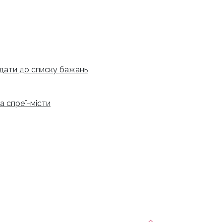
дати до списку бажань
а спреї-місти