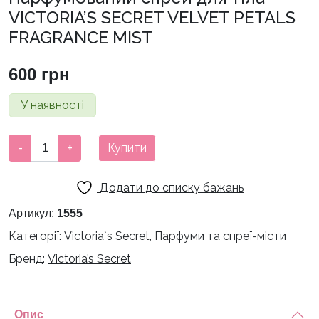
VICTORIA’S SECRET VELVET PETALS
FRAGRANCE MIST
600
грн
У наявності
Парфумований
-
+
Купити
спрей
для
Додати до списку бажань
тіла
VICTORIA'S
Артикул:
1555
SECRET
Категорії:
Victoria`s Secret
,
Парфуми та спреї-місти
VELVET
Бренд:
Victoria’s Secret
PETALS
FRAGRANCE
MIST
кількість
Опис