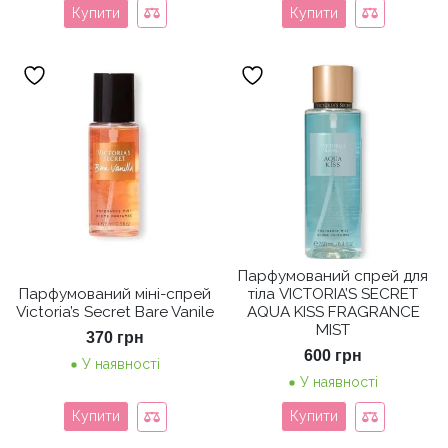
Купити
Купити
Парфумований спрей для
Парфумований міні-спрей
тіла VICTORIA’S SECRET
Victoria’s Secret Bare Vanile
AQUA KISS FRAGRANCE
MIST
370
грн
600
грн
У наявності
У наявності
Купити
Купити