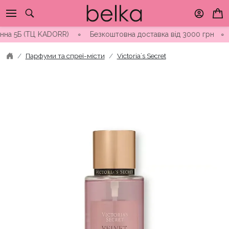
Skip
to
content
а 5Б (ТЦ KADORR) ∘ Безкоштовна доставка від 3000 грн
∘
Відп
Парфуми та спреї-місти
Victoria`s Secret