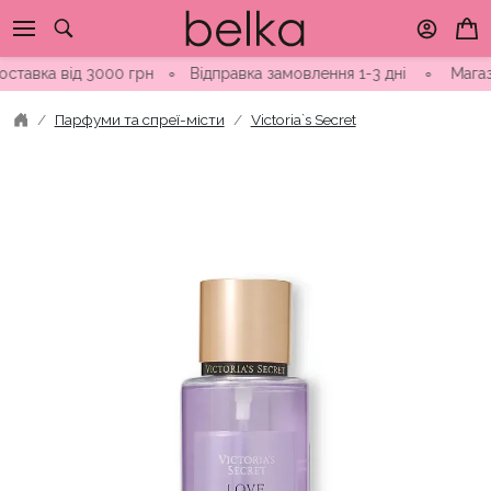
Skip
to
content
а від 3000 грн
∘
Відправка замовлення 1-3 дні ∘ Магазини в 
Парфуми та спреї-місти
Victoria`s Secret