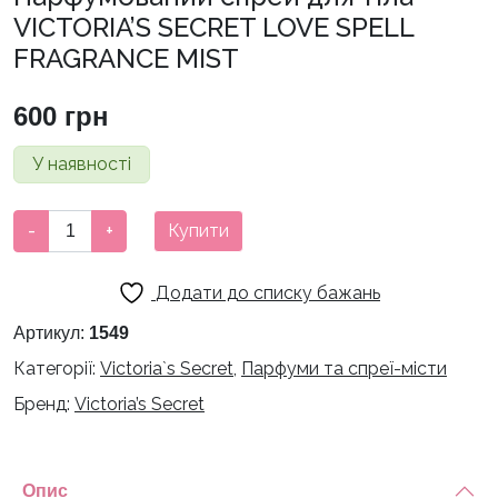
VICTORIA’S SECRET LOVE SPELL
FRAGRANCE MIST
600
грн
У наявності
Парфумований
-
+
Купити
спрей
для
Додати до списку бажань
тіла
VICTORIA'S
Артикул:
1549
SECRET
Категорії:
Victoria`s Secret
,
Парфуми та спреї-місти
LOVE
Бренд:
Victoria’s Secret
SPELL
FRAGRANCE
MIST
кількість
Опис