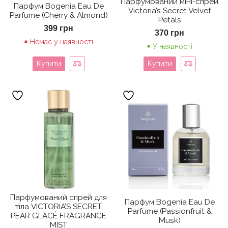
Парфумований міні-спрей
Парфум Bogenia Eau De
Victoria’s Secret Velvet
Parfume (Cherry & Almond)
Petals
399
грн
370
грн
Немає у наявності
У наявності
Купити
Купити
Парфумований спрей для
Парфум Bogenia Eau De
тіла VICTORIA’S SECRET
Parfume (Passionfruit &
PEAR GLACÉ FRAGRANCE
Musk)
MIST