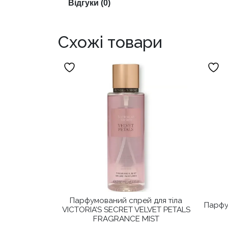
Відгуки (0)
Схожі товари
Парфумований спрей для тіла
Парфум
VICTORIA’S SECRET VELVET PETALS
FRAGRANCE MIST