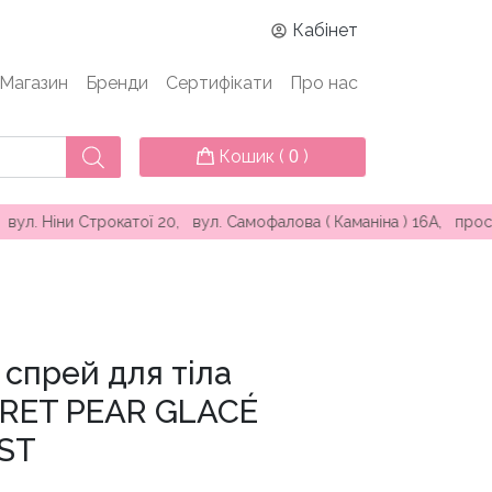
Кабінет
Магазин
Бренди
Сертифікати
Про нас
Кошик (
)
0
 Строкатої 20, вул. Самофалова ( Каманіна ) 16А, проспект Кн
спрей для тіла
CRET PEAR GLACÉ
ST