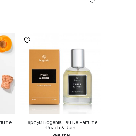
rfume
Парфум Bogenia Eau De Parfume
)
(Peach & Rum)
399
грн