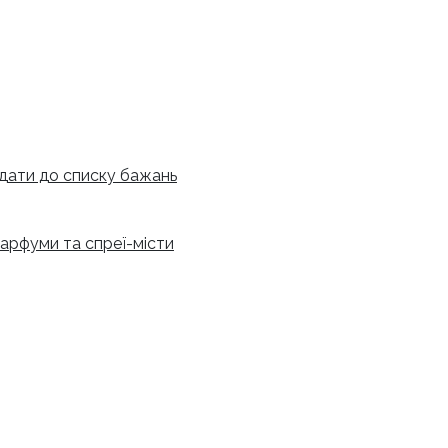
дати до списку бажань
арфуми та спреї-місти