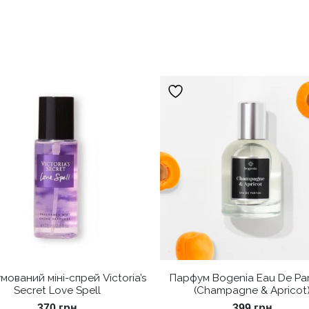
ований міні-спрей Victoria’s
Парфум Bogenia Eau De Pa
Secret Love Spell
(Champagne & Apricot
370
грн
399
грн