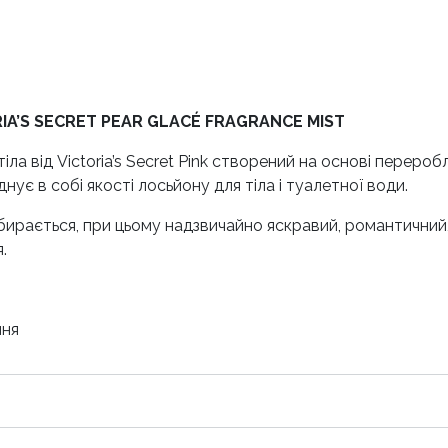
RIA’S SECRET PEAR GLACÉ FRAGRANCE MIST
 від Victoria’s Secret Pink створений на основі перероб
ує в собі якості лосьйону для тіла і туалетної води.
бирається, при цьому надзвичайно яскравий, романтичний
.
иня