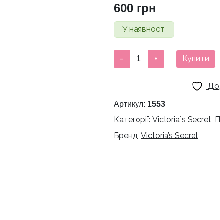
600
грн
У наявності
Парфумований
-
+
Купити
спрей
для
До
тіла
VICTORIA'S
Артикул:
1553
SECRET
Категорії:
Victoria`s Secret
,
П
PEAR
Бренд:
Victoria’s Secret
GLACÉ
FRAGRANCE
MIST
кількість