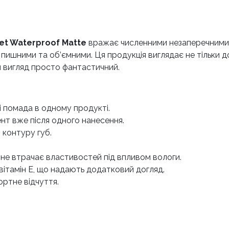
et Waterproof Matte
вражає численними незаперечними 
 пишними та об’ємними. Ця продукція виглядає не тільки 
ній вигляд просто фантастичний.
і помада в одному продукті.
нт вже після одного нанесення.
 контуру губ.
 і не втрачає властивостей під впливом вологи.
вітамін Е, що надають додатковий догляд.
ортне відчуття.