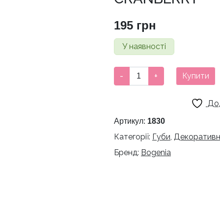
195
грн
У наявності
ПОМАДА-
-
+
Купити
ОЛІВЕЦЬ
ДЛЯ
До
ГУБ
ВОДОСТІЙКА
Артикул:
1830
BOGENIA
Категорії:
Губи
,
Декоративн
VELVET
Бренд:
Bogenia
WATERPROOF
MATTE,
004
CRANBERRY
кількість