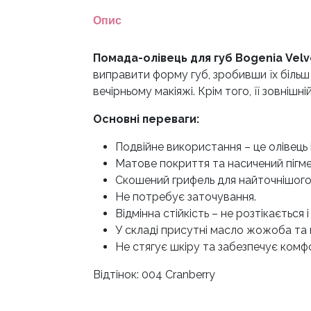
Опис
Помада-олівець для губ Bogenia Velv
виправити форму губ, зробивши їх більш
вечірньому макіяжі. Крім того, її зовніш
Основні переваги:
Подвійне використання – це олівець 
Матове покриття та насичений пігме
Скошений грифель для найточнішого
Не потребує заточування.
Відмінна стійкість – не розтікається
У складі присутні масло жожоба та 
Не стягує шкіру та забезпечує комф
Відтінок: 004 Cranberry