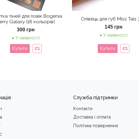
тка тіней для повік Bogenia
Олівець для губ Miss Tais
erry Galaxy (18 кольорів)
145
грн
300
грн
У наявності
У наявності
Купити
Купити
мація
Служба підтримки
н
Контакти
а
Доставка i оплата
т
Політика повернення
с