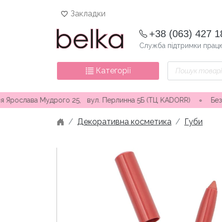
Skip
Закладки
to
content
+38 (063) 427 1
Служба підтримки працю
Пошук
Категорії
товарів
ва Мудрого 25, вул. Перлинна 5Б (ТЦ KADORR) ∘ Безкоштовна до
Декоративна косметика
Губи