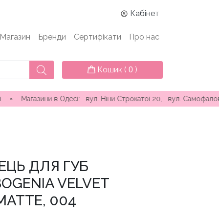
Кабінет
Магазин
Бренди
Сертифікати
Про нас
Кошик (
)
0
ни в Одесі: вул. Ніни Строкатої 20, вул. Самофалова ( Камані
ЕЦЬ ДЛЯ ГУБ
OGENIA VELVET
ATTE, 004