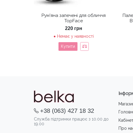
Рум’яна запечені для обличчя
Пале
TopFace
B
220
грн
Немає у наявності
Купити
Інфор
Магази
+38 (063) 427 18 32
Головн
Служба підтримки працює з 10.00 до
Кабіне
19.00
Про на