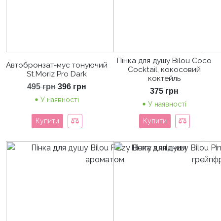
Пінка для душу Bilou Coco
Автобронзат-мус тонуючий
Cocktail, кокосовий
St.Moriz Pro Dark
коктейль
Оригінальна
Поточна
495
грн
396
грн
375
грн
ціна:
ціна:
У наявності
495 грн.
396 грн.
У наявності
Купити
Купити