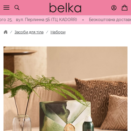
Skip
to
content
, вул. Перлинна 5Б (ТЦ KADORR) ∘ Безкоштовна доставка від 30
Засоби для тіла
Набори