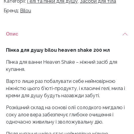
Категорії:
Гелі та пінки для душу
,
Засоби для тіла
Бренд:
Bilou
Опис
Пінка для душу bilou heaven shake 200 мл
Пінка для ванни Heaven Shake – ніжний засіб для
купання.
Варто лише раз побалувати себе неймовірною
ніжністю цього б’юті-продукту, і класичні гелі, мила і
креми для душу будуть назавжди забуті.
Розкішний склад на основі олії солодкого мигдалю і
соку алое вера забезпечує глибоке очищення і
одночасно живильну і зволожувальну дію.
Після купання шкіра стає неймовірно м’якою,