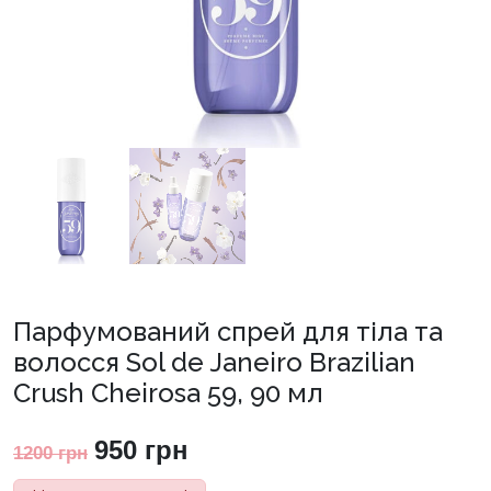
Парфумований спрей для тіла та
волосся Sol de Janeiro Brazilian
Crush Cheirosa 59, 90 мл
Оригінальна
Поточна
950
грн
1200
грн
ціна:
ціна: