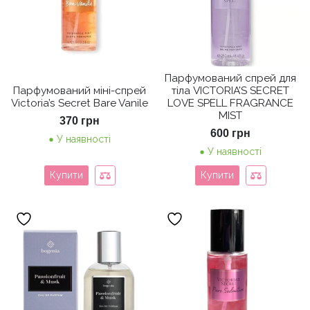
Парфумований спрей для
Парфумований міні-спрей
тіла VICTORIA’S SECRET
Victoria’s Secret Bare Vanile
LOVE SPELL FRAGRANCE
MIST
370
грн
600
грн
У наявності
У наявності
Купити
Купити