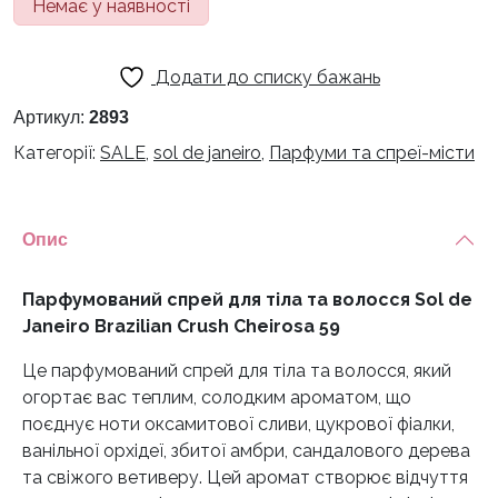
Немає у наявності
1200 грн.
950 грн.
Додати до списку бажань
Артикул:
2893
Категорії:
SALE
,
sol de janeiro
,
Парфуми та спреї-місти
Опис
Парфумований спрей для тіла та волосся Sol de
Janeiro Brazilian Crush Cheirosa 59
Це парфумований спрей для тіла та волосся, який
огортає вас теплим, солодким ароматом, що
поєднує ноти оксамитової сливи, цукрової фіалки,
ванільної орхідеї, збитої амбри, сандалового дерева
та свіжого ветиверу. Цей аромат створює відчуття