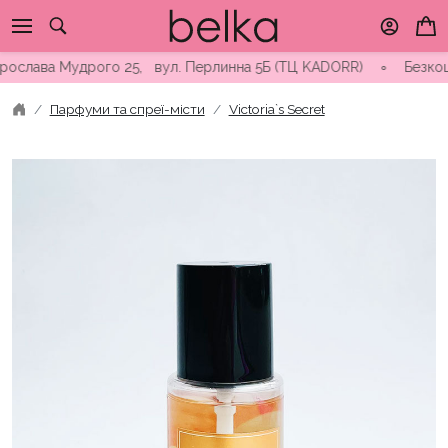
Skip
to
content
слава Мудрого 25, вул. Перлинна 5Б (ТЦ KADORR) ∘ Безкоштовна
Парфуми та спреї-місти
Victoria`s Secret