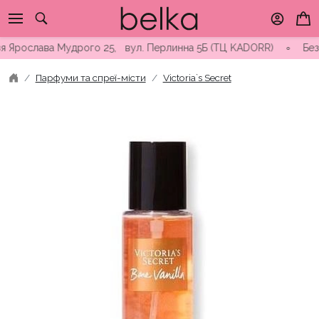
Skip
to
content
Ярослава Мудрого 25, вул. Перлинна 5Б (ТЦ KADORR) ∘ Безкошто
Парфуми та спреї-місти
Victoria`s Secret