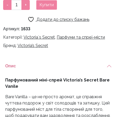
Парфумований
-
+
Купити
міні-
спрей
Додати до списку бажань
Victoria's
Secret
Артикул:
1633
Bare
Категорії:
Victoria`s Secret
,
Парфуми та спреї-місти
Vanile
Бренд:
Victoria’s Secret
кількість
Опис
Парфумований міні-спрей Victoria’s Secret Bare
Vanile
Bare Vanilla – це не просто аромат, це справжня
чуттєва подорож у світ солодощів та затишку. Цей
парфумований міст для тіла створений для того,
щоб подарувати вам задоволення та розслаблення,