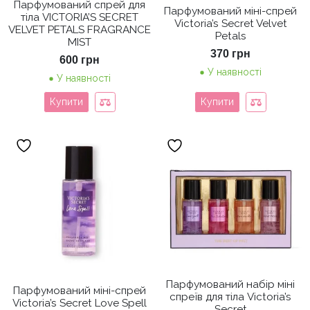
Парфумований спрей для
Парфумований міні-спрей
тіла VICTORIA’S SECRET
Victoria’s Secret Velvet
VELVET PETALS FRAGRANCE
Petals
MIST
370
грн
600
грн
У наявності
У наявності
Купити
Купити
Парфумований набір міні
Парфумований міні-спрей
спреїв для тіла Victoria’s
Victoria’s Secret Love Spell
Secret