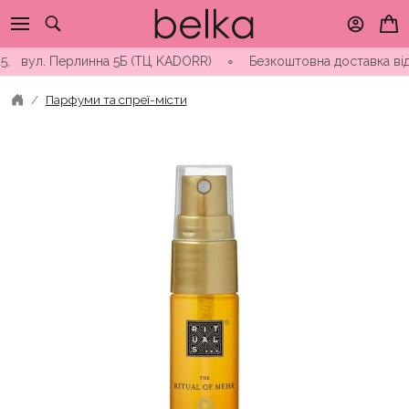
Skip
to
content
, вул. Перлинна 5Б (ТЦ KADORR) ∘ Безкоштовна доставка від 30
Парфуми та спреї-місти