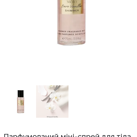
Парфумований міні-спрей для тіла