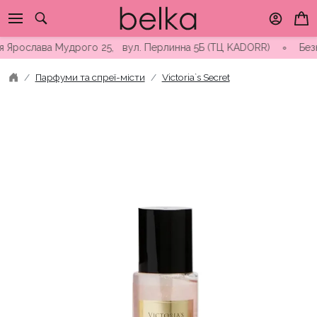
Skip
to
content
Ярослава Мудрого 25, вул. Перлинна 5Б (ТЦ KADORR) ∘ Безкоштов
Парфуми та спреї-місти
Victoria`s Secret