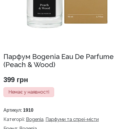
Парфум Bogenia Eau De Parfume
(Peach & Wood)
399
грн
Немає у наявності
Артикул:
1910
Категорії:
Bogenia
,
Парфуми та спреї-місти
Бренд:
Bogenia