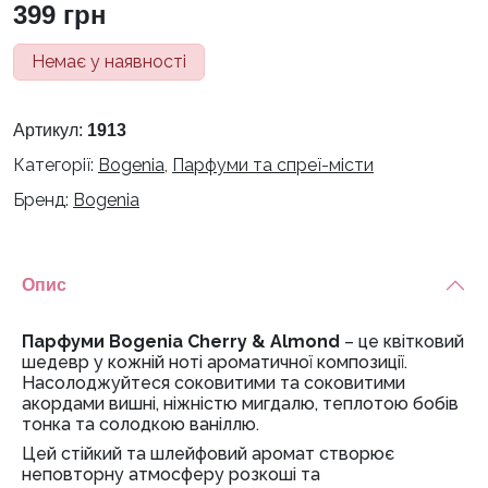
399
грн
Немає у наявності
Артикул:
1913
Категорії:
Bogenia
,
Парфуми та спреї-місти
Бренд:
Bogenia
Опис
Парфуми Bogenia Cherry & Almond
– це квітковий
шедевр у кожній ноті ароматичної композиції.
Насолоджуйтеся соковитими та соковитими
акордами вишні, ніжністю мигдалю, теплотою бобів
тонка та солодкою ваніллю.
Цей стійкий та шлейфовий аромат створює
неповторну атмосферу розкоші та