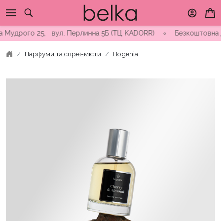
Skip
to
content
удрого 25, вул. Перлинна 5Б (ТЦ KADORR) ∘ Безкоштовна достав
Парфуми та спреї-місти
Bogenia