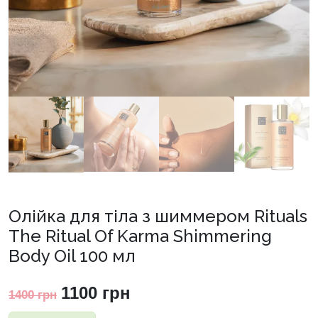
Олійка для тіла з шиммером Rituals
The Ritual Of Karma Shimmering
Body Oil 100 мл
Оригінальна
Поточна
1100
грн
1400
грн
ціна:
ціна: