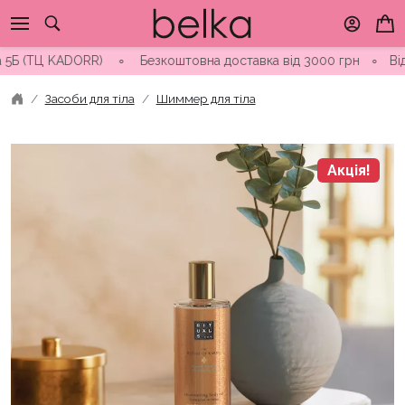
Skip
to
content
(ТЦ KADORR) ∘ Безкоштовна доставка від 3000 грн
∘
Відправк
Засоби для тіла
Шиммер для тіла
Акція!