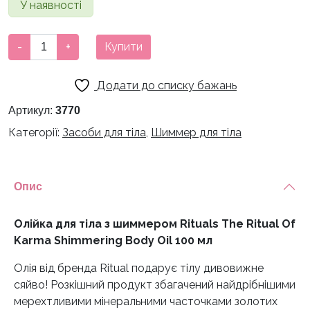
У наявності
1400 грн.
1100 грн.
Олійка
-
+
Купити
для
тіла
Додати до списку бажань
з
шиммером
Артикул:
3770
Rituals
Категорії:
Засоби для тіла
,
Шиммер для тіла
The
Ritual
Of
Опис
Karma
Shimmering
Body
Олійка для тіла з шиммером Rituals The Ritual Of
Oil
Karma Shimmering Body Oil 100 мл
100
Олія від бренда Ritual подарує тілу дивовижне
мл
сяйво! Розкішний продукт збагачений найдрібнішими
кількість
мерехтливими мінеральними часточками золотих