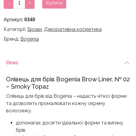
Олівець
-
+
Купити
для
брів
Артикул:
0340
Bogenia
Категорії:
Брови
,
Декоративна косметика
-
02
Бренд:
Bogenia
кількість
Опис
Олівець для брів Bogenia Brow Liner, № 02
– Smoky Topaz
Олівець для брів від Bogenia – надасть чіткої форми
та дозволить промалювати кожну окрему
волосинку.
допомагає досягти ідеальної форми та вигину
брів