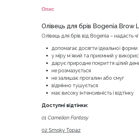
Опис
Олівець для брів Bogenia Brow Li
Олівець для брів від Bogenia – надасть
допомагає досягти ідеальної форми 
у міру мʼякий та приємний у викорис
дарує природне покриття цілий ден
не розмазується
не залишає прогалин або смуг
відмінно тушується
має високу інтенсивність і відтінку
Доступні відтінки:
01 Carnelian Fantasy
02 Smoky Topaz