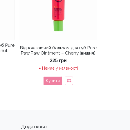
уб Pure
Відновлюючий бальзам для губ Pure
onut
Paw Paw Ointment – Cherry (вишня)
225
грн
Немає у наявності
Купити
Додатково