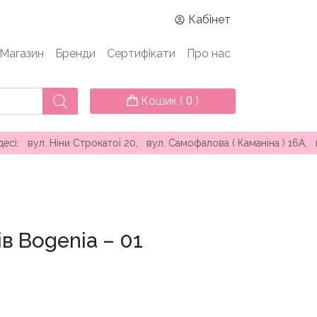
Кабінет
Магазин
Бренди
Сертифікати
Про нас
Кошик (
)
0
Ніни Строкатої 20, вул. Самофалова ( Каманіна ) 16А, проспек
ів Bogenia – 01