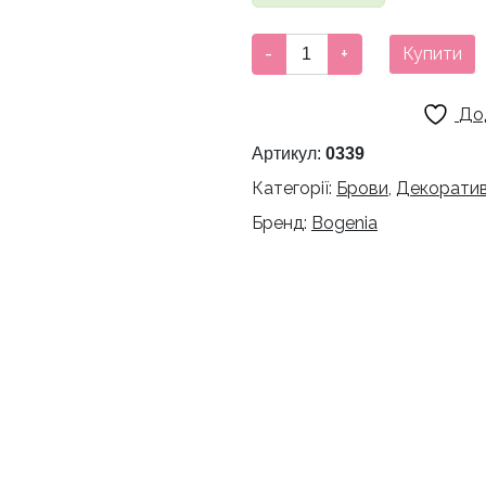
Олівець
-
+
Купити
для
брів
До
Bogenia
-
Артикул:
0339
01
Категорії:
Брови
,
Декоратив
кількість
Бренд:
Bogenia