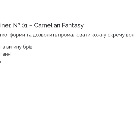
ner, № 01 – Carnelian Fantasy
 чіткої форми та дозволить промалювати кожну окрему вол
та вигину брів
танні
ь