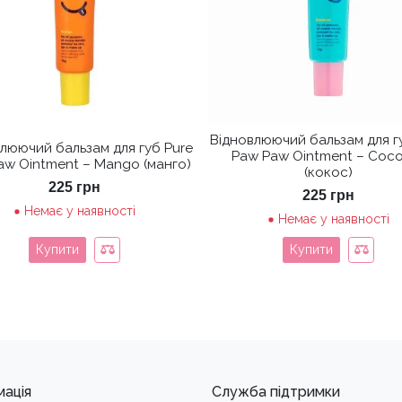
Відновлюючий бальзам для г
люючий бальзам для губ Pure
Paw Paw Ointment – Coc
aw Ointment – Mango (манго)
(кокос)
225
грн
225
грн
Немає у наявності
Немає у наявності
Купити
Купити
мація
Служба підтримки