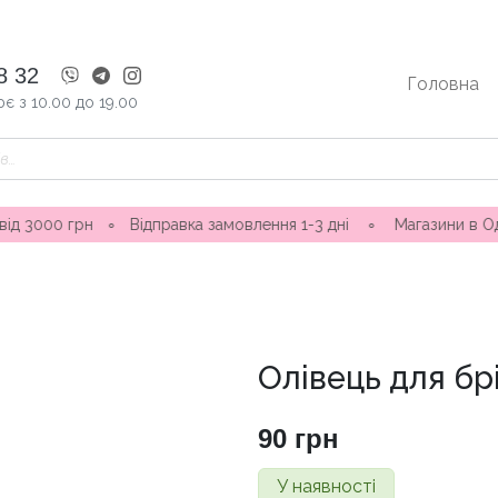
8 32
Головна
є з 10.00 до 19.00
рн
∘
Відправка замовлення 1-3 дні ∘ Магазини в Одесі: вул. 
Олівець для бр
90
грн
У наявності