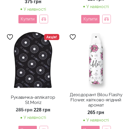
375
грн
У наявності
У наявності
Купити
Купити
Акція!
Дезодорант Bilou Flashy
Рукавичка-аплікатор
Flower, квітково-ягідний
St.Moriz
аромат
Оригінальна
Поточна
285
грн
228
грн
265
грн
ціна:
ціна:
У наявності
285 грн.
228 грн.
У наявності