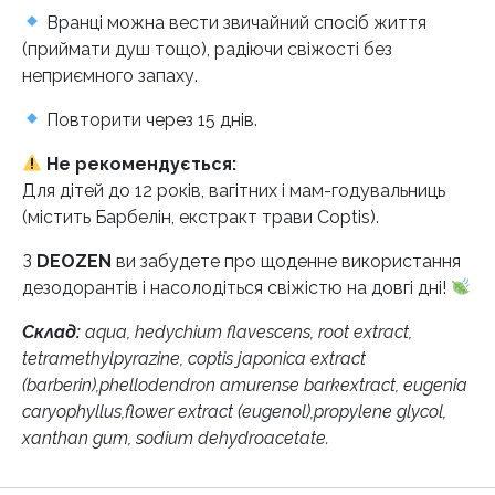
Вранці можна вести звичайний спосіб життя
(приймати душ тощо), радіючи свіжості без
неприємного запаху.
Повторити через 15 днів.
Не рекомендується:
Для дітей до 12 років, вагітних і мам-годувальниць
(містить Барбелін, екстракт трави Coptis).
З
DEOZEN
ви забудете про щоденне використання
дезодорантів і насолодіться свіжістю на довгі дні!
Склад:
aqua, hedychium flavescens, root extract,
tetramethylpyrazine, coptis
japonica extract
(barberin),
phellodendron amurense bark
extract, eugenia
caryophyllus,
flower extract (eugenol),
propylene glycol,
xanthan gum,
sodium dehydroacetate.