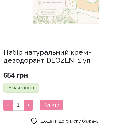
Набір натуральний крем-
дезодорант DEOZEN, 1 уп
654
грн
У наявності
Набір
-
+
Купити
натуральний
крем-
Додати до списку бажань
дезодорант