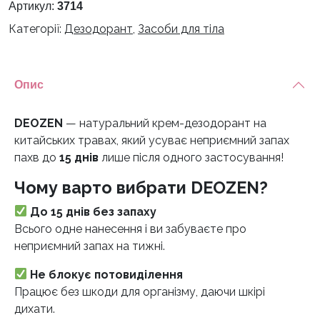
DEOZEN,
Артикул:
3714
1
Категорії:
Дезодорант
,
Засоби для тіла
уп
кількість
Опис
DEOZEN
— натуральний крем-дезодорант на
китайських травах, який усуває неприємний запах
пахв до
15 днів
лише після одного застосування!
Чому варто вибрати DEOZEN?
До 15 днів без запаху
Всього одне нанесення і ви забуваєте про
неприємний запах на тижні.
Не блокує потовиділення
Працює без шкоди для організму, даючи шкірі
дихати.