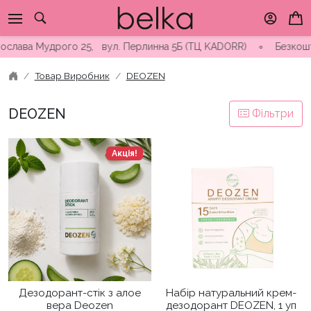
Skip
to
content
ослава Мудрого 25, вул. Перлинна 5Б (ТЦ KADORR) ∘ Безкоштовн
Товар Виробник
DEOZEN
DEOZEN
Фільтри
Акція!
Дезодорант-стік з алое
Набір натуральний крем-
вера Deozen
дезодорант DEOZEN, 1 уп