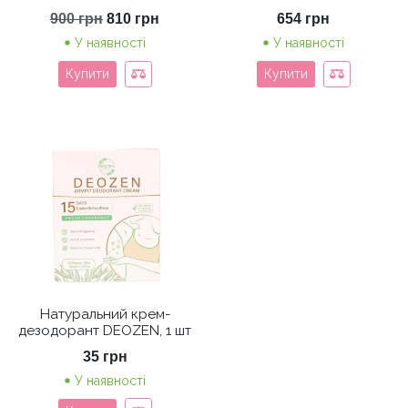
Оригінальна
Поточна
900
грн
810
грн
654
грн
ціна:
ціна:
У наявності
У наявності
900 грн.
810 грн.
Купити
Купити
Натуральний крем-
дезодорант DEOZEN, 1 шт
35
грн
У наявності