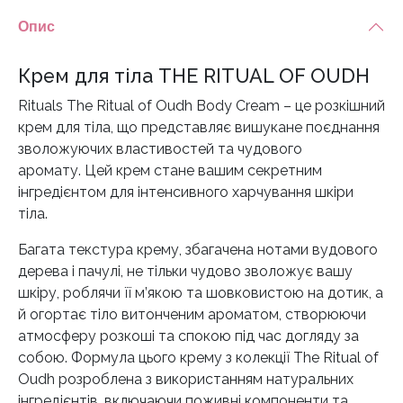
Опис
Крем для тіла THE RITUAL OF OUDH
Rituals The Ritual of Oudh Body Cream – це розкішний
крем для тіла, що представляє вишукане поєднання
зволожуючих властивостей та чудового
аромату. Цей крем стане вашим секретним
інгредієнтом для інтенсивного харчування шкіри
тіла.
Багата текстура крему, збагачена нотами вудового
дерева і пачулі, не тільки чудово зволожує вашу
шкіру, роблячи її м’якою та шовковистою на дотик, а
й огортає тіло витонченим ароматом, створюючи
атмосферу розкоші та спокою під час догляду за
собою. Формула цього крему з колекції The Ritual of
Oudh розроблена з використанням натуральних
інгредієнтів, включаючи поживні компоненти та