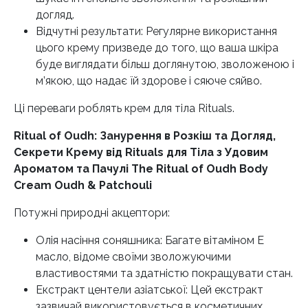
догляд.
Відчутні результати: Регулярне використання
цього крему призведе до того, що ваша шкіра
буде виглядати більш доглянутою, зволоженою і
м’якою, що надає їй здорове і сяюче сяйво.
Ці переваги роблять крем для тіла Rituals.
Ritual of Oudh: Занурення в Розкіш та Догляд,
Секрети Крему від Rituals для Тіла з Удовим
Ароматом та Пачулі The Ritual of Oudh Body
Cream Oudh & Patchouli
Потужні природні акцептори:
Олія насіння соняшника: Багате вітаміном Е
масло, відоме своїми зволожуючими
властивостями та здатністю покращувати стан.
Екстракт центели азіатської: Цей екстракт
зазвичай використовується в косметичних