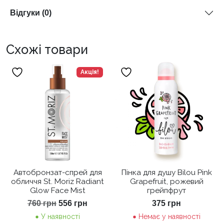
Відгуки (0)
Схожі товари
Акція!
Автобронзат-спрей для
Пінка для душу Bilou Pink
обличчя St. Moriz Radiant
Grapefruit, рожевий
Glow Face Mist
грейпфрут
Оригінальна
Поточна
760
грн
556
грн
375
грн
ціна:
ціна:
У наявності
Немає у наявності
760 грн.
556 грн.