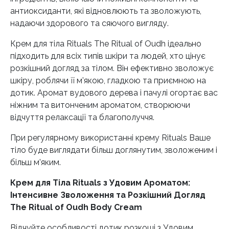
антиоксиданти, які відновлюють та зволожують,
надаючи здорового та сяючого вигляду.
Крем для тіла Rituals The Ritual of Oudh ідеально
підходить для всіх типів шкіри та людей, хто цінує
розкішний догляд за тілом. Він ефективно зволожує
шкіру, роблячи її м’якою, гладкою та приємною на
дотик. Аромат вудового дерева і пачулі огортає вас
ніжним та витонченим ароматом, створюючи
відчуття релаксації та благополуччя.
При регулярному використанні крему Rituals Ваше
тіло буде виглядати більш доглянутим, зволоженим і
більш м’яким.
Крем для Тіла Rituals з Удовим Ароматом:
Інтенсивне Зволоження та Розкішний Догляд
The ​​Ritual of Oudh Body Cream
Відчуйте особливості дотик розкоші з Удовим