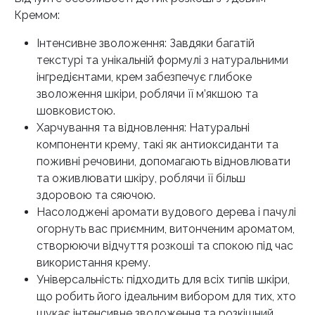
Кремом:
Інтенсивне зволоження: Завдяки багатій
текстурі та унікальній формулі з натуральними
інгредієнтами, крем забезпечує глибоке
зволоження шкіри, роблячи її м’якшою та
шовковистою.
Харчування та відновлення: Натуральні
компоненти крему, такі як антиоксиданти та
поживні речовини, допомагають відновлювати
та оживлювати шкіру, роблячи її більш
здоровою та сяючою.
Насолоджені аромати вудового дерева і пачулі
огорнуть вас приємним, витонченим ароматом,
створюючи відчуття розкоші та спокою під час
використання крему.
Універсальність: підходить для всіх типів шкіри,
що робить його ідеальним вибором для тих, хто
шукає інтенсивне зволоження та розкішний