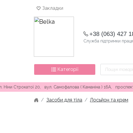
Skip
Закладки
to
content
+38 (063) 427 1
Служба підтримки працю
Пошук
Категорії
товарів
окатої 20, вул. Самофалова ( Каманіна ) 16А, проспект Князя 
Засоби для тіла
Лосьйон та крем