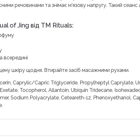
исними речовинами та знімає м’язову напругу. Такий сеанс
l of Jing від ТМ Rituals:
арфуму
у
та всередині
щену шкіру щодня. Втирайте засіб масажними рухами.
erin, Caprylic/Capric Triglyceride, Propylheptyl Caprylate, 
xetate, Tocopherol, Allantoin, Ubiquin Tridecane, Isohexadec
omer, Sodium Polyacrylate, Ceteareth-12, Phenoxyethanol, Ca
e.