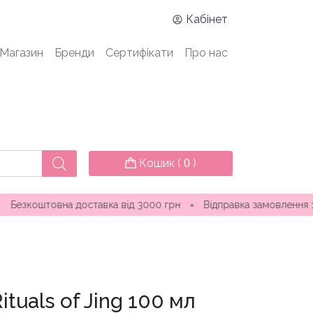
Кабінет
Магазин
Бренди
Сертифікати
Про нас
Кошик (
)
0
вна доставка від 3000 грн
∘
Відправка замовлення 1-3 дні ∘ 
ituals of Jing 100 мл