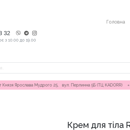
Головна
8 32
є з 10.00 до 19.00
Ярослава Мудрого 25, вул. Перлинна 5Б (ТЦ KADORR) ∘ Безкошто
Крем для тіла R