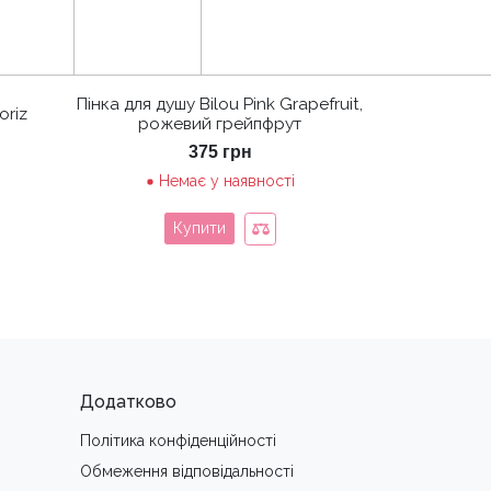
Пінка для душу Bilou Pink Grapefruit,
oriz
рожевий грейпфрут
ьна
точна
375
грн
а:
8 грн.
Немає у наявності
Купити
Додатково
Політика конфіденційності
Обмеження вiдповiдальностi