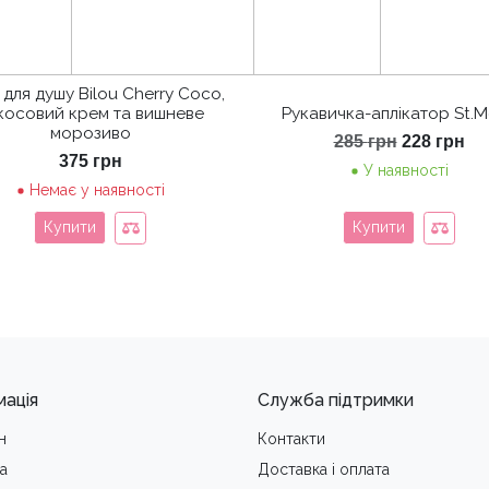
 для душу Bilou Cherry Coco,
косовий крем та вишневе
Рукавичка-аплікатор St.M
морозиво
Оригінал
По
285
грн
228
грн
ціна:
цін
375
грн
У наявності
285 грн.
22
Немає у наявності
Купити
Купити
мація
Служба підтримки
н
Контакти
а
Доставка i оплата