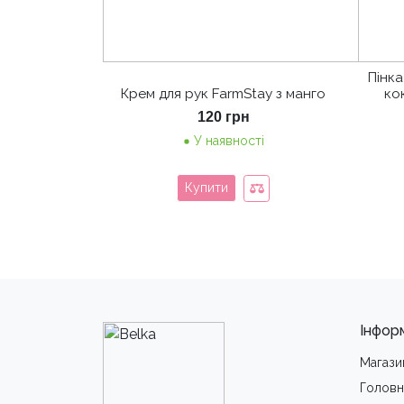
Пінка
Крем для рук FarmStay з манго
ко
120
грн
У наявності
Купити
Інфор
Магази
Головн