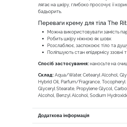
лягає на шкіру, глибоко просочує її кор
бадьорить.
Переваги крему для тіла The Ritua
Можна використовувати замість п
Робить шкіру ніжною як шовк
Розслаблює, заспокоює тіло та душ
Поліпшують стан епідермісу ззовні 
Спосіб застосування:
наносьте на очи
Склад:
Aqua/Water, Cetearyl Alcohol, Glyc
Hybrid Oil, Parfum/Fragrance, Tocopheryl E
Glyceryl Stearate, Propylene Glycol, Carb
Alcohol, Benzyl Alcohol, Sodium Hydroxid
Додаткова інформація