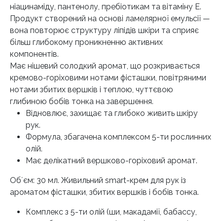
ніацинаміду, пантенолу, пребіотикам та вітаміну Е.
Продукт створений на основі ламелярної емульсії —
вона повторює структуру ліпідів шкіри та сприяє
більш глибокому проникненню активних
компонентів.
Має нішевий солодкий аромат, що розкривається
кремово-горіховими нотами фісташки, повітряними
нотами збитих вершків і теплою, чуттєвою
глибиною бобів тонка на завершення.
Відновлює, захищає та глибоко живить шкіру
рук.
Формула, збагачена комплексом 5-ти рослинних
олій.
Має делікатний вершково-горіховий аромат.
Обʼєм: 30 мл. Живильний smart-крем для рук із
ароматом фісташки, збитих вершків і бобів тонка.
Комплекс з 5-ти олій (ши, макадамії, бабассу,