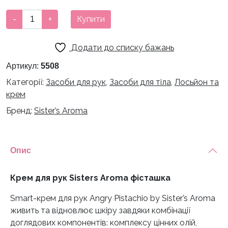
Крем
-
+
Купити
для
рук
Додати до списку бажань
Sisters
Aroma
Артикул:
5508
фісташка
Категорії:
Засоби для рук
,
Засоби для тіла
,
Лосьйон та
кількість
крем
Бренд:
Sister’s Aroma
Опис
Крем для рук Sisters Aroma фісташка
Smart-крем для рук Angry Pistachio by Sister’s Aroma
живить та відновлює шкіру завдяки комбінації
доглядових компонентів: комплексу цінних олій,