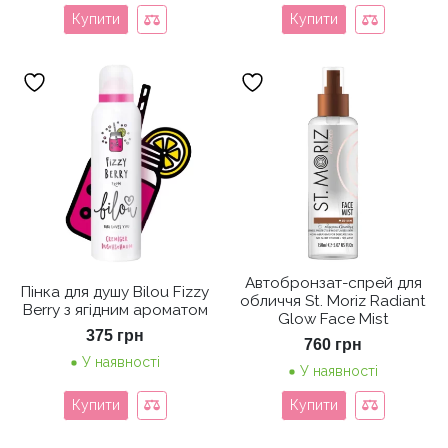
Купити
Купити
Автобронзат-спрей для
Пінка для душу Bilou Fizzy
обличчя St. Moriz Radiant
Berry з ягідним ароматом
Glow Face Mist
375
грн
760
грн
У наявності
У наявності
Купити
Купити