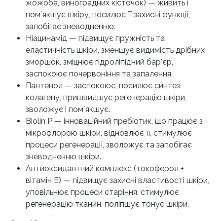
жожоба, виноградних кісточок) — живить і
помʼякшує шкіру, посилює її захисні функції,
запобігає зневодненню.
Ніацинамід — підвищує пружність та
еластичність шкіри, зменшує видимість дрібних
зморшок, зміцнює гідроліпідний бар’єр,
заспокоює почервоніння та запалення.
Пантенол — заспокоює, посилює синтез
колагену, пришвидшує регенерацію шкіри,
зволожує і помʼякшує.
Biolin P — інноваційний пребіотик, що працює з
мікрофлорою шкіри, відновлює її, стимулює
процеси регенерації, зволожує та запобігає
зневодненню шкіри.
Антиоксидантний комплекс (токоферол +
вітамін Е) — підвищує захисні властивості шкіри,
уповільнює процеси старіння, стимулює
регенерацію тканин, поліпшує тонус шкіри.