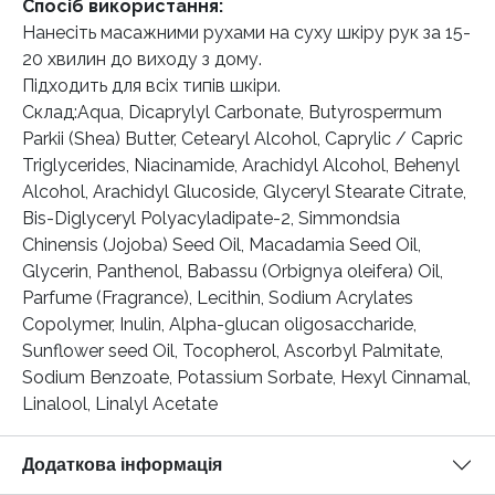
Спосіб використання:
Нанесіть масажними рухами на суху шкіру рук за 15-
20 хвилин до виходу з дому.
Підходить для всіх типів шкіри.
Склад:Aqua, Dicaprylyl Carbonate, Butyrospermum
Parkii (Shea) Butter, Cetearyl Alcohol, Caprylic / Capric
Triglycerides, Niacinamide, Arachidyl Alcohol, Behenyl
Alcohol, Arachidyl Glucoside, Glyceryl Stearate Citrate,
Bis-Diglyceryl Polyacyladipate-2, Simmondsia
Chinensis (Jojoba) Seed Oil, Macadamia Seed Oil,
Glycerin, Panthenol, Babassu (Orbignya oleifera) Oil,
Parfume (Fragrance), Lecithin, Sodium Acrylates
Copolymer, Inulin, Alpha-glucan oligosaccharide,
Sunflower seed Oil, Tocopherol, Ascorbyl Palmitate,
Sodium Benzoatе, Potassium Sorbate, Hexyl Cinnamal,
Linalool, Linalyl Acetate
Додаткова інформація