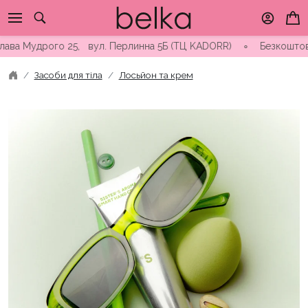
Skip
to
content
Мудрого 25, вул. Перлинна 5Б (ТЦ KADORR) ∘ Безкоштовна доста
Засоби для тіла
Лосьйон та крем