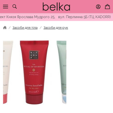
Skip
to
content
т Князя Ярослава Мудрого 25, вул. Перлинна 5Б (ТЦ KADORR) ∘ 
Засоби для тіла
Засоби для рук