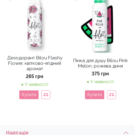
Дезодорант Bilou Flashy
Пінка для душу Bilou Pink
Flower, квітково-ягідний
Melon, рожева диня
аромат
375
грн
265
грн
У наявності
У наявності
Купити
Купити
Навігація