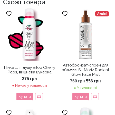
Схожі товари
Акція!
Автобронзат-спрей для
Пінка для душу Bilou Cherry
обличчя St. Moriz Radiant
Pops, вишнева цукерка
Glow Face Mist
375
грн
Оригінальна
Поточ
760
грн
556
грн
ціна:
ціна:
Немає у наявності
У наявності
760 грн.
556 грн
Купити
Купити