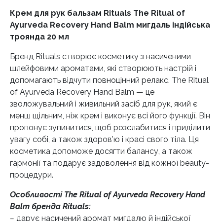
Крем для рук бальзам Rituals The Ritual of
Ayurveda Recovery Hand Balm мигдаль індійська
троянда 20 мл
Бренд Rituals створює косметику з насиченими
шлейфовими ароматами, які створюють настрій і
допомагають відчути повноцінний релакс. The Ritual
of Ayurveda Recovery Hand Balm — це
зволожувальний і живильний засіб для рук, який є
менш щільним, ніж крем і виконує всі його функції. Він
пропонує зупинитися, щоб розслабитися і приділити
увагу собі, а також здоров’ю і красі свого тіла. Ця
косметика допоможе досягти балансу, а також
гармонії та подарує задоволення від кожної beauty-
процедури.
Особливості The Ritual of Ayurveda Recovery Hand
Balm бренда Rituals:
–
дарує насичений аромат мигдалю й індійської