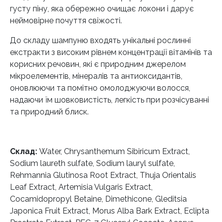
густу піну, яка обережно очищає локони і дарує
неймовірне почуття свіжості.
До складу шампуню входять унікальні рослинні
екстракти з високим рівнем концентрації вітамінів та
корисних речовин, які є природним джерелом
мікроелементів, мінералів та антиоксидантів,
оновлюючи та помітно омолоджуючи волосся,
надаючи їм шовковистість, легкість при розчісуванні
та природний блиск.
Склад:
Water, Chrysanthemum Sibiricum Extract,
Sodium laureth sulfate, Sodium lauryl sulfate,
Rehmannia Glutinosa Root Extract, Thuja Orientalis
Leaf Extract, Artemisia Vulgaris Extract,
Cocamidopropyl Betaine, Dimethicone, Gleditsia
Japonica Fruit Extract, Morus Alba Bark Extract, Eclipta