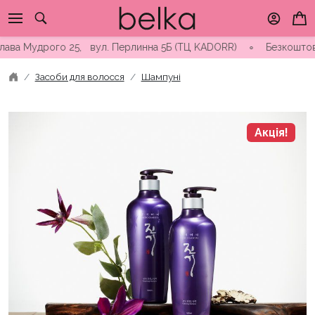
Skip
to
content
 Мудрого 25, вул. Перлинна 5Б (ТЦ KADORR) ∘ Безкоштовна дост
Засоби для волосся
Шампуні
Акція!