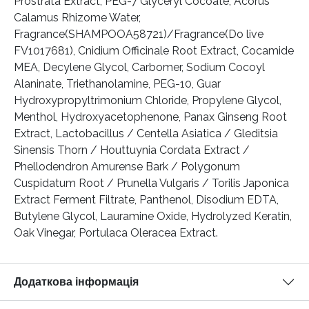
Prostrata Extract, PEG-7 Glyceryl Cocoate, Acorus
Calamus Rhizome Water,
Fragrance(SHAMPOOA58721)/Fragrance(Do live
FV1017681), Cnidium Officinale Root Extract, Cocamide
MEA, Decylene Glycol, Carbomer, Sodium Cocoyl
Alaninate, Triethanolamine, PEG-10, Guar
Hydroxypropyltrimonium Chloride, Propylene Glycol,
Menthol, Hydroxyacetophenone, Panax Ginseng Root
Extract, Lactobacillus / Centella Asiatica / Gleditsia
Sinensis Thorn / Houttuynia Cordata Extract /
Phellodendron Amurense Bark / Polygonum
Cuspidatum Root / Prunella Vulgaris / Torilis Japonica
Extract Ferment Filtrate, Panthenol, Disodium EDTA,
Butylene Glycol, Lauramine Oxide, Hydrolyzed Keratin,
Oak Vinegar, Portulaca Oleracea Extract.
Додаткова інформація