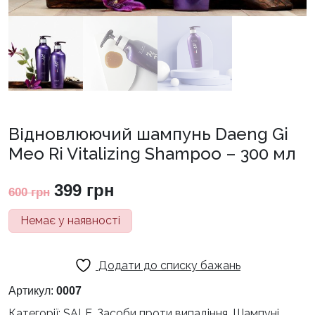
Відновлюючий шампунь Daeng Gi
Meo Ri Vitalizing Shampoo – 300 мл
Оригінальна
Поточна
399
грн
600
грн
ціна:
ціна:
Немає у наявності
600 грн.
399 грн.
Додати до списку бажань
Артикул:
0007
Категорії:
SALE
,
Засоби проти випадіння
,
Шампуні