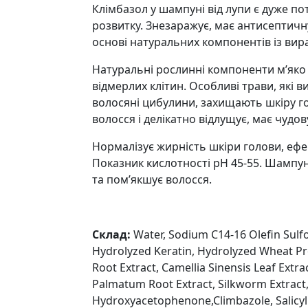
Клімбазол у шампуні від лупи є дуже п
розвитку. Знезаражує, має антисептичн
основі натуральних компонентів із ви
Натуральні рослинні компоненти м’яко 
відмерлих клітин. Особливі трави, які 
волосяні цибулини, захищають шкіру г
волосся і делікатно відлущує, має чудо
Нормалізує жирність шкіри голови, ефек
Показник кислотності рН 45-55. Шампунь
та пом’якшує волосся.
Склад:
Water, Sodium C14-16 Olefin Sulfo
Hydrolyzed Keratin, Hydrolyzed Wheat Pro
Root Extract, Camellia Sinensis Leaf Extr
Palmatum Root Extract, Silkworm Extract,B
Hydroxyacetophenone,Climbazole, Salicylic