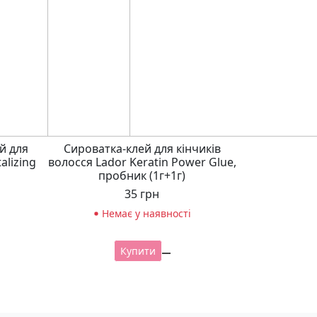
й для
Сироватка-клей для кінчиків
alizing
волосся Lador Keratin Power Glue,
пробник (1г+1г)
35
грн
Немає у наявності
Купити