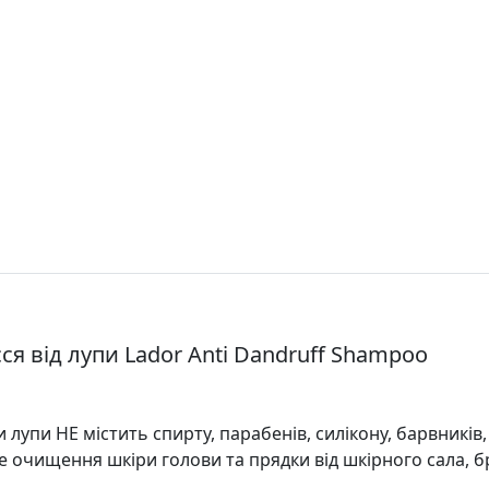
я від лупи Lador Anti Dandruff Shampoo
лупи НЕ містить спирту, парабенів, силікону, барвників
 очищення шкіри голови та прядки від шкірного сала, бр