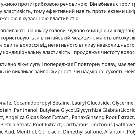
отужною протигрибковою речовиною. Він вбиває спори гр
у властивість, тому ефективний навіть проти екземи шк
раженою лікувальною властивістю.
впливають на шкіру голови, чудово очищаючи її від забр
використовуються в китайській медицині, мають високу л
олови та волосся від негативного впливу навколишньог
ву кондиціональну властивість і продовжує чистоту волос
тивно лікує лупу і попереджає її повторну появу, має л
 не викликає зайвої жирності чи надмірної сухості. Ней
nate, Cocamidopropyl Betaine, Lauryl Glucoside, Glycerine,
tein, Panthenol, Butylene Glycol,Glycyrrhiza Glabra (Licor
act, Angelica Gigas Root Extract , PanaxGinseng Root Extrac
letilla Striata Root Extract, Carthamus Tinctorius (Safflowe
 Acid, Menthol, Citric acid, Dimethyl sulfone, Allantoin ,P