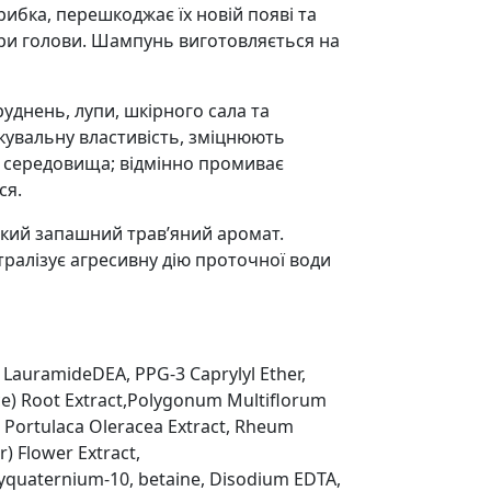
ибка, перешкоджає їх новій появі та
іри голови. Шампунь виготовляється на
уднень, лупи, шкірного сала та
ікувальну властивість, зміцнюють
о середовища; відмінно промиває
ся.
егкий запашний трав’яний аромат.
тралізує агресивну дію проточної води
 LauramideDEA, PPG-3 Caprylyl Ether,
ice) Root Extract,Polygonum Multiflorum
t, Portulaca Oleracea Extract, Rheum
r) Flower Extract,
olyquaternium-10, betaine, Disodium EDTA,