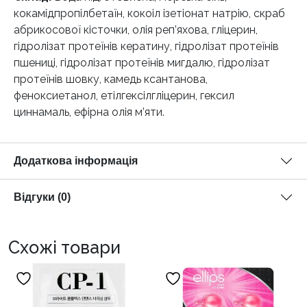
кокамідпропілбетаїн, кокоіл ізетіонат натрію, скраб
абрикосової кісточки, олія реп’яхова, гліцерин,
гідролізат протеїнів кератину, гідролізат протеїнів
пшениці, гідролізат протеїнів мигдалю, гідролізат
протеїнів шовку, камедь ксантанова,
феноксиетанол, етілгексілгліцерин, гексил
циннамаль, ефірна олія м’яти.
Додаткова інформація
Відгуки (0)
Схожі товари