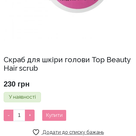
Скраб для шкіри голови Top Beauty
Hair scrub
230
грн
У наявності
Скраб
-
+
Купити
для
шкіри
Додати до списку бажань
голови