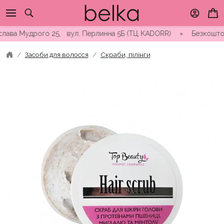
Skip
to
content
а Мудрого 25, вул. Перлинна 5Б (ТЦ KADORR) ∘ Безкоштовна дос
Засоби для волосся
Скраби, пілінги