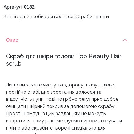
Top
Артикул:
0182
Beauty
Категорії:
Засоби для волосся
,
Скраби, пілінги
Hair
scrub
кількість
Опис
Скраб для шкіри голови Top Beauty Hair
scrub
Якщо ви хочете чисту та здорову шкіру голови,
постійне стабільне зростання волосся та
відсутність лупи, тоді потрібно регулярно добре
очищати шкірний покрив за допомогою скрабу.
Прості шампуні з цим завданням не можуть
впоратися, тому рекомендуємо використовувати
пілінги або скраби, створені спеціально для