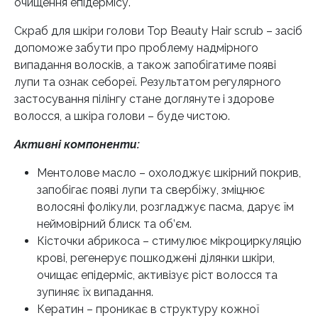
очищення епідермісу.
Скраб для шкіри голови Top Beauty Hair scrub – засіб
допоможе забути про проблему надмірного
випадання волосків, а також запобігатиме появі
лупи та ознак себореї. Результатом регулярного
застосування пілінгу стане доглянуте і здорове
волосся, а шкіра голови – буде чистою.
Активні компоненти:
Ментолове масло – охолоджує шкірний покрив,
запобігає появі лупи та свербіжу, зміцнює
волосяні фолікули, розгладжує пасма, дарує їм
неймовірний блиск та об’єм.
Кісточки абрикоса – стимулює мікроциркуляцію
крові, регенерує пошкоджені ділянки шкіри,
очищає епідерміс, активізує ріст волосся та
зупиняє їх випадання.
Кератин – проникає в структуру кожної