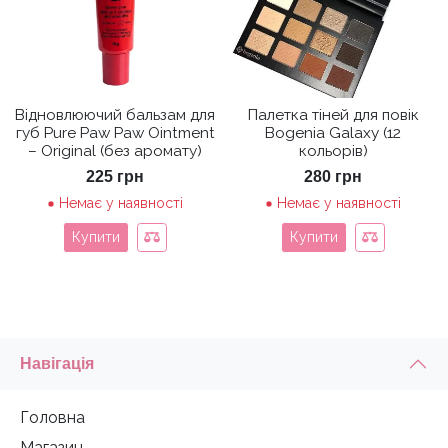
Відновлюючий бальзам для
Палетка тіней для повік
губ Pure Paw Paw Ointment
Bogenia Galaxy (12
– Original (без аромату)
кольорів)
225
грн
280
грн
Немає у наявності
Немає у наявності
Купити
Купити
Навігація
Головна
Магазин