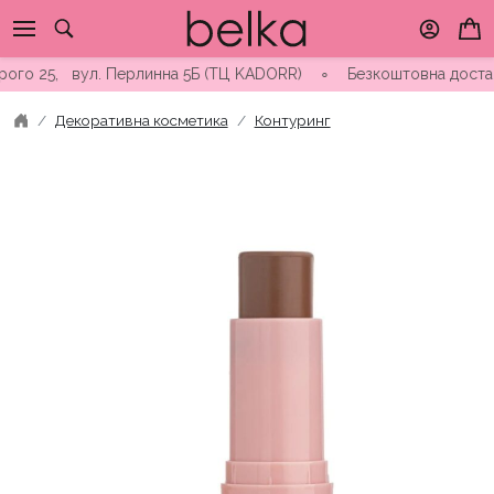
Skip
to
content
о 25, вул. Перлинна 5Б (ТЦ KADORR) ∘ Безкоштовна доставка ві
Декоративна косметика
Контуринг