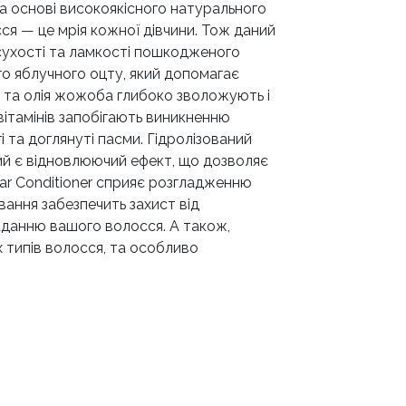
на основі високоякісного натурального
ся — це мрія кожної дівчини. Тож даний
сухості та ламкості пошкодженого
го яблучного оцту, який допомагає
ї та олія жожоба глибоко зволожують і
 вітамінів запобігають виникненню
гі та доглянуті пасми. Гідролізований
й є відновлюючий ефект, що дозволяє
ar Conditioner сприяє розгладженню
ання забезпечить захист від
аданню вашого волосся. А також,
х типів волосся, та особливо