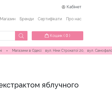
Кабінет
Магазин
Бренди
Сертифікати
Про нас
Кошик (
)
0
и в Одесі: вул. Ніни Строкатої 20, вул. Самофалова ( Каманін
 екстрактом яблучного
чна