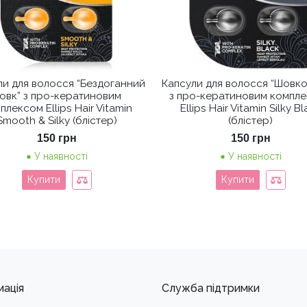
ли для волосся “Бездоганний
Капсули для волосся “Шовков
овк” з про-кератиновим
з про-кератиновим компл
плексом Ellips Hair Vitamin
Ellips Hair Vitamin Silky B
Smooth & Silky (блістер)
(блістер)
150
грн
150
грн
У наявності
У наявності
Купити
Купити
мація
Служба підтримки