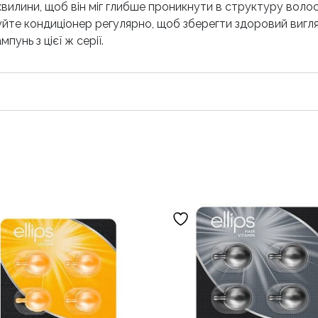
3 хвилини, щоб він міг глибше проникнути в структуру воло
е кондиціонер регулярно, щоб зберегти здоровий вигляд
унь з цієї ж серії.