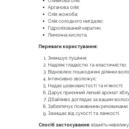
Оливкова олія;
Арганова олія;
Олія жожоба;
Олія солодкого мигдалю;
Гідролізований кератин;
Лимонна кислота.
Переваги користування:
Зменшує пушіння;
Наділяє гладкістю та еластичністю;
Відновлює пошкоджені ділянки воло
Інтенсивно зволожує;
Надає шовковистості та мʼякості;
Дарує приємний легкий аромат яблу
Дбайливо доглядає за вашим волос
Забезпечує поживними речовинами;
Захищає від сухості та ламкості.
Спосіб застосування:
візьміть невелику