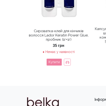
Капсу
Сироватка-клей для кінчиків
ш
волосся Lador Keratin Power Glue,
ком
пробник (1г+1г)
35
грн
Немає у наявності
Купити
Інфор