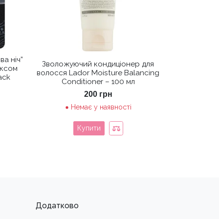
а ніч”
Зволожуючий кондиціонер для
ексом
волосся Lador Moisture Balancing
lack
Conditioner – 100 мл
200
грн
Немає у наявності
Купити
Додатково