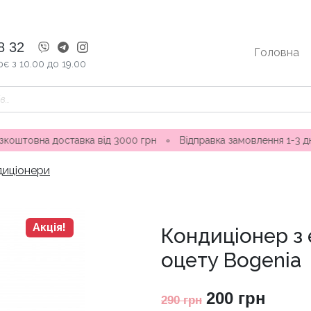
8 32
Головна
є з 10.00 до 19.00
тавка від 3000 грн
∘
Відправка замовлення 1-3 дні ∘ Магазин
диціонери
Акція!
Кондиціонер з
оцету Bogenia
Оригінальна
Пото
200
грн
290
грн