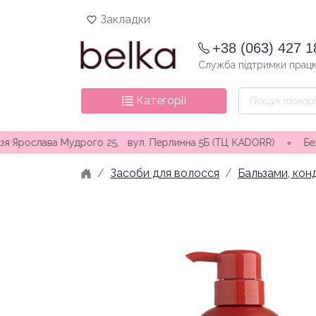
Skip
Закладки
to
content
+38 (063) 427 1
Служба підтримки працю
Пошук
Категорії
товарів
а Мудрого 25, вул. Перлинна 5Б (ТЦ KADORR) ∘ Безкоштовна дос
Засоби для волосся
Бальзами, кон