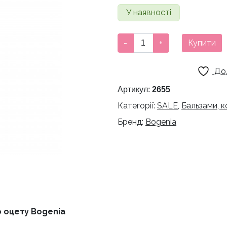
ціна:
ціна:
У наявності
290 грн.
200 г
Кондиціонер
-
+
Купити
з
екстрактом
До
яблучного
оцету
Артикул:
2655
Bogenia
Категорії:
SALE
,
Бальзами, 
кількість
Бренд:
Bogenia
 оцету Bogenia