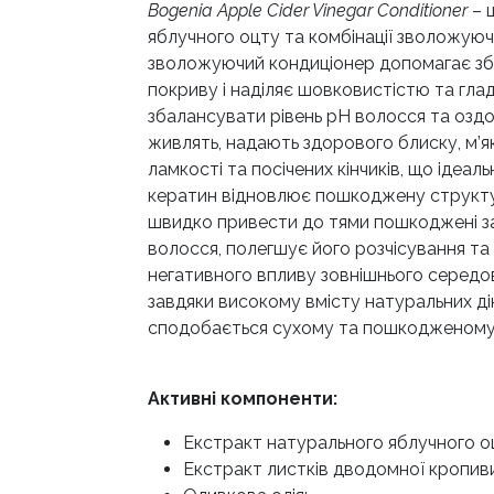
Bogenia Apple Cider Vinegar Conditioner
– 
яблучного оцту та комбінації зволожуюч
зволожуючий кондиціонер допомагає збе
покриву і наділяє шовковистістю та гла
збалансувати рівень pH волосся та оздо
живлять, надають здорового блиску, м’як
ламкості та посічених кінчиків, що ідеаль
кератин відновлює пошкоджену структур
швидко привести до тями пошкоджені зап
волосся, полегшує його розчісування та
негативного впливу зовнішнього середо
завдяки високому вмісту натуральних ді
сподобається сухому та пошкодженому
Активні компоненти:
Екстракт натурального яблучного о
Екстракт листків дводомної кропиви