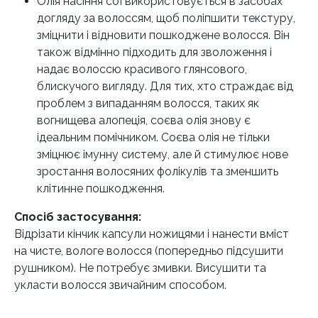
Олія насіння сої використовується в засобах
догляду за волоссям, щоб поліпшити текстуру,
зміцнити і відновити пошкоджене волосся. Він
також відмінно підходить для зволоження і
надає волоссю красивого глянсового,
блискучого вигляду. Для тих, хто страждає від
проблем з випаданням волосся, таких як
вогнищева алопеція, соєва олія знову є
ідеальним помічником. Соєва олія не тільки
зміцнює імунну систему, але й стимулює нове
зростання волосяних фолікулів та зменшить
клітинне пошкодження.
Спосіб застосування:
Відрізати кінчик капсули ножицями і нанести вміст
на чисте, вологе волосся (попередньо підсушити
рушником). Не потребує змивки. Висушити та
укласти волосся звичайним способом.