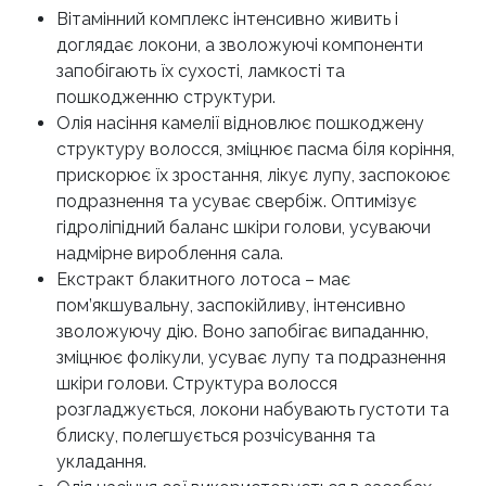
Вітамінний комплекс інтенсивно живить і
доглядає локони, а зволожуючі компоненти
запобігають їх сухості, ламкості та
пошкодженню структури.
Олія насіння камелії відновлює пошкоджену
структуру волосся, зміцнює пасма біля коріння,
прискорює їх зростання, лікує лупу, заспокоює
подразнення та усуває свербіж. Оптимізує
гідроліпідний баланс шкіри голови, усуваючи
надмірне вироблення сала.
Екстракт блакитного лотоса – має
пом’якшувальну, заспокійливу, інтенсивно
зволожуючу дію. Воно запобігає випаданню,
зміцнює фолікули, усуває лупу та подразнення
шкіри голови. Структура волосся
розгладжується, локони набувають густоти та
блиску, полегшується розчісування та
укладання.