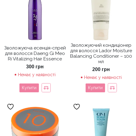
Зволожуючий кондиціонер
Зволожуюча есенція-спрей
для волосся Lador Moisture
для волосся Daeng Gi Meo
Balancing Conditioner – 100
Ri Vitalizing Hair Essence
мл
300
грн
200
грн
Немає у наявності
Немає у наявності
Купити
Купити