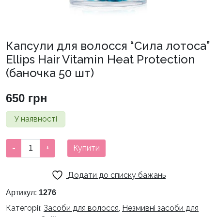
Капсули для волосся “Сила лотоса”
Ellips Hair Vitamin Heat Protection
(баночка 50 шт)
650
грн
У наявності
Капсули
-
+
Купити
для
волосся
Додати до списку бажань
"Сила
лотоса"
Артикул:
1276
Ellips
Категорії:
Засоби для волосся
,
Незмивні засоби для
Hair