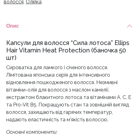
волосся
,
Олійка
Vitamin
Heat
Protection
Опис
(баночка
50
Капсули для волосся “Сила лотоса” Ellips
шт)
Hair Vitamin Heat Protection (баночка 50
кількість
шт)
Сироватка для ламкого і січеного волосся.
Лімітована японська серія для інтенсивного
відновлення пошкодженого волосся. Незмивні
вітаміни-олія для волосся з маслом камелії,
екстрактом блакитного лотоса та вітамінами A, C, E
та Pro-Vit B5. Покращують стан та зовнішній вигляд
волосся, захищають від гарячих температур,
надають еластичність та м’якість волоссю.
Основні компоненти: