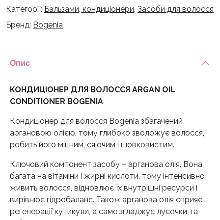
Категорії:
Бальзами, кондиціонери
,
Засоби для волосся
OIL
CONDITIONER
Бренд:
Bogenia
BOGENIA
кількість
Опис
КОНДИЦІОНЕР ДЛЯ ВОЛОССЯ ARGAN OIL
CONDITIONER BOGENIA
Кондиціонер для волосся Bogenia збагачений
аргановою олією, тому глибоко зволожує волосся,
робить його міцним, сяючим і шовковистим.
Ключовий компонент засобу – арганова олія. Вона
багата на вітаміни і жирні кислоти, тому інтенсивно
живить волосся, відновлює їх внутрішні ресурси і
вирівнює гідробаланс. Також арганова олія сприяє
регенерації кутикули, а саме згладжує лусочки та