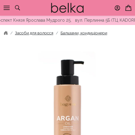
Skip
to
content
кт Князя Ярослава Мудрого 25, вул. Перлинна 5Б (ТЦ KADORR) ∘
Засоби для волосся
Бальзами, кондиціонери