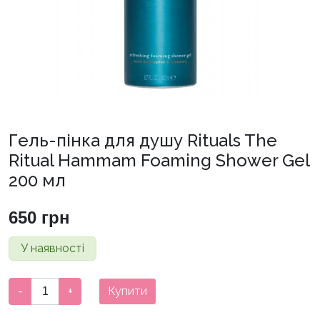
Гель-пінка для душу Rituals The
Ritual Hammam Foaming Shower Gel
200 мл
650
грн
У наявності
Гель-
-
+
Купити
пінка
для