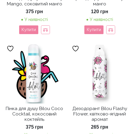
Mango, соковитий манго
манго
375
грн
120
грн
У наявності
У наявності
Купити
Купити
Пінка для душу Bilou Coco
Дезодорант Bilou Flashy
Cocktail, кокосовий
Flower, квітково-ягідний
коктейль
аромат
375
грн
265
грн