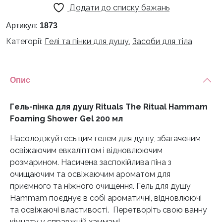
Додати до списку бажань
душу
Rituals
Артикул:
1873
The
Категорії:
Гелі та пінки для душу
,
Засоби для тіла
Ritual
Hammam
Foaming
Опис
Shower
Gel
200
Гель-пінка для душу Rituals The Ritual Hammam
мл
Foaming Shower Gel 200 мл
кількість
Насолоджуйтесь цим гелем для душу, збагаченим
освіжаючим евкаліптом і відновлюючим
розмарином.
Насичена заспокійлива піна з
очищаючим та освіжаючим ароматом для
приємного та ніжного очищення.
Гель для душу
Hammam поєднує в собі ароматичні, відновлюючі
та освіжаючі властивості.
Перетворіть свою ванну
кімнату у справжній хаммам!