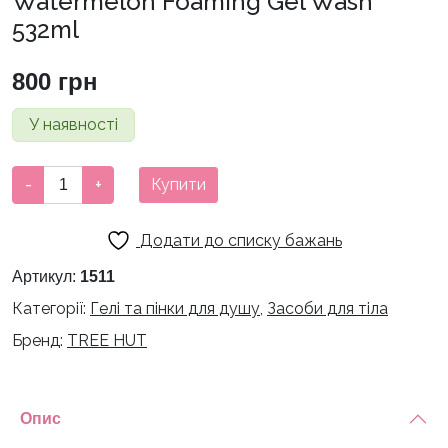
Watermelon Foaming Gel Wash
532ml
800
грн
У наявності
Гель
-
+
Купити
для
душу
Додати до списку бажань
Tree
Hut
Артикул:
1511
Watermelon
Категорії:
Гелі та пінки для душу
,
Засоби для тіла
Foaming
Бренд:
TREE HUT
Gel
Wash
532ml
кількість
Опис