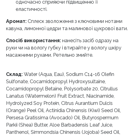
одночасно сприяючи підвищенню її
еластичності.
Аромат:
Сплеск зволоження з ключовими нотами
кавуна, лимонної цедри та малинової цукрової вати.
Спосіб використання:
нанесіть засіб одразу на
руки чи на вологу губку і втирайте у вологу шкіру
масажними рухами. Ретельно змийте.
Склад:
Water (Aqua, Eau), Sodium C14-16 Olefin
Sulfonate, Cocamidopropyl Hydroxysultaine,
Cocamidopropyl Betaine, Polysorbate 20, Citrullus
Lanatus (Watermelon) Fruit Extract, Niacinamide,
Hydrolyzed Soy Protein, Citrus Aurantium Dulcis
(Orange) Peel Oil, Actinidia Chinensis (Kiwi) Seed Oil,
Persesa Gratissima (Avocado) Oil, Butyrospermum
Parkii (Shea) Butter, Aloe Barbadensis Leaf Juice,
Panthenol, Simmondsia Chinensis (Jojoba) Seed Oil,