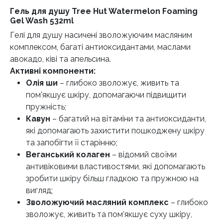
Гель для душу Tree Hut Watermelon Foaming
Gel Wash 532ml
Гелі для душу насичені зволожуючим масляним
комплексом, багаті антиоксидантами, маслами
авокадо, ківі та апельсина.
Активні компоненти:
Олія ши
– глибоко зволожує, живить та
пом’якшує шкіру, допомагаючи підвищити
пружність;
Кавун
– багатий на вітаміни та антиоксиданти,
які допомагають захистити пошкоджену шкіру
та запобігти її старінню;
Веганський колаген
– відомий своїми
антивіковими властивостями, які допомагають
зробити шкіру більш гладкою та пружною на
вигляд;
Зволожуючий масляний комплекс
– глибоко
зволожує, живить та пом’якшує суху шкіру,