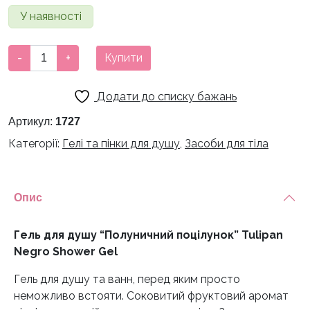
У наявності
Гель
-
+
Купити
для
душу
Додати до списку бажань
"Полуничний
поцілунок"
Артикул:
1727
Tulipan
Категорії:
Гелі та пінки для душу
,
Засоби для тіла
Negro
Shower
Gel
Опис
кількість
Гель для душу “Полуничний поцілунок” Tulipan
Negro Shower Gel
Гель для душу та ванн, перед яким просто
неможливо встояти. Соковитий фруктовий аромат