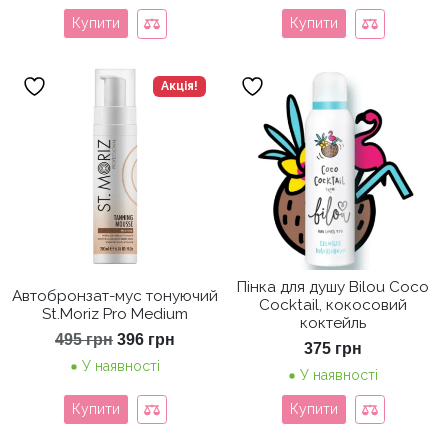
Купити
Купити
Акція!
Пінка для душу Bilou Coco
Автобронзат-мус тонуючий
Cocktail, кокосовий
St.Moriz Pro Medium
коктейль
Оригінальна
Поточна
495
грн
396
грн
375
грн
ціна:
ціна:
У наявності
495 грн.
396 грн.
У наявності
Купити
Купити