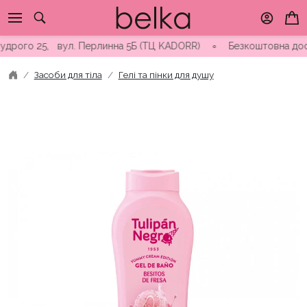
Skip
to
content
рого 25, вул. Перлинна 5Б (ТЦ KADORR) ∘ Безкоштовна доставка 
Засоби для тіла
Гелі та пінки для душу