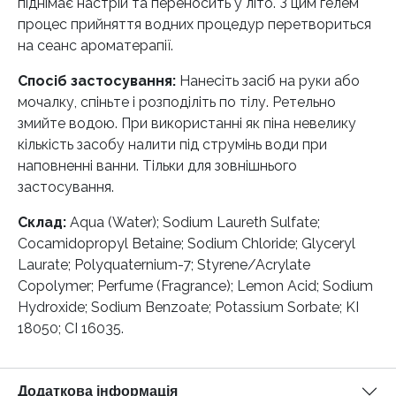
піднімає настрій та переносить у літо. З цим гелем
процес прийняття водних процедур перетвориться
на сеанс ароматерапії.
Спосіб застосування:
Нанесіть засіб на руки або
мочалку, спіньте і розподіліть по тілу. Ретельно
змийте водою. При використанні як піна невелику
кількість засобу налити під струмінь води при
наповненні ванни. Тільки для зовнішнього
застосування.
Склад:
Aqua (Water); Sodium Laureth Sulfate;
Сocamidopropyl Betaine; Sodium Сhloride; Glyceryl
Laurate; Polyquaternium-7; Styrene/Acrylate
Сopolymer; Perfume (Fragrance); Lemon Аcid; Sodium
Hydroxide; Sodium Benzoate; Potassium Sorbate; KI
18050; CI 16035.
Додаткова інформація