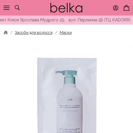
Skip
to
content
Князя Ярослава Мудрого 25, вул. Перлинна 5Б (ТЦ KADORR) ∘ Бе
Засоби для волосся
Маски