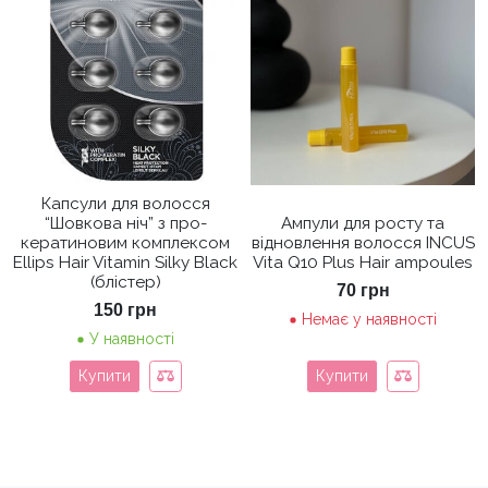
Капсули для волосся
“Шовкова ніч” з про-
Ампули для росту та
кератиновим комплексом
відновлення волосся INCUS
Ellips Hair Vitamin Silky Black
Vita Q10 Plus Hair ampoules
(блістер)
70
грн
150
грн
Немає у наявності
У наявності
Купити
Купити