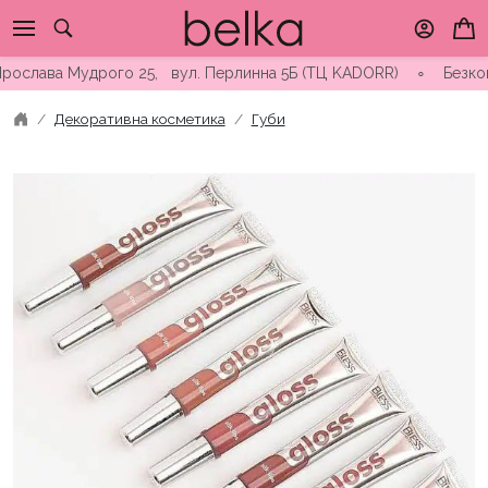
Skip
to
content
слава Мудрого 25, вул. Перлинна 5Б (ТЦ KADORR) ∘ Безкоштовна
Декоративна косметика
Губи