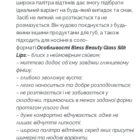
широка палітра відтінків дає змогу підібрати
ідеальний варіант на будь-який випадок та смак.
Засіб не липкий, не розтікається та не
розмазується. Він чудово поєднується з будь-
якими іншими продуктами для губ, а також
підходить для носіння в соло-
форматі.
Особливості Bless Beauty Gloss Silk
Lips:
– блиск з неймовірним сяйвом;
– миттєво додає об’єму завдяки глянцевому
фінішу;
– глибоко зволожує вуста;
– легко наноситься та добре розподіляється;
– не розтікається і не забивається у
складочки, тримаючись в межах заданої форми
протягом усього дня;
– дуже комфортно відчувається, адже не
лишає відчуття липкості;
– широка палітра відтінків, серед яких присутні
шимерні та нюдові варіанти.