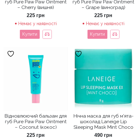
губ Pure Paw Paw Ointment
губ Pure Paw Paw Ointment
– Cherry (вишня)
– Grape (виноград)
225
грн
225
грн
Немає у наявності
Немає у наявності
Купити
Купити
Відновлюючий бальзам для
Нічна маска для губ м’ята-
губ Pure Paw Paw Ointment
шоколад Laneige Lip
– Coconut (кокос)
Sleeping Mask Mint Choco
225
грн
490
грн