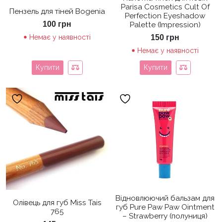
Parisa Cosmetics Cult Of
Пензель для тіней Bogenia
Perfection Eyeshadow
100
грн
Palette (Impression)
Немає у наявності
150
грн
Немає у наявності
Купити
Купити
Відновлюючий бальзам для
Олівець для губ Miss Tais
губ Pure Paw Paw Ointment
765
– Strawberry (полуниця)