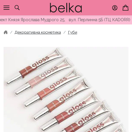
Skip
to
content
 Князя Ярослава Мудрого 25, вул. Перлинна 5Б (ТЦ KADORR) ∘ Б
Декоративна косметика
Губи