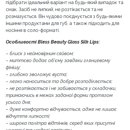
підібрати ідеальний варіант на будь-який випадок та
смак. Засіб не липкий, не розтікається та не
розмазується. Він чудово поєднується з будь-якими
іншими продуктами для губ, а також підходить для
носіння в соло-форматі.
Особливості Bless Beauty Gloss Silk Lips:
– блиск з неймовірним сяйвом;
– миттєво додає об’єму завдяки глянцевому
фінішу;
– глибоко зволожує вуста;
– легко наноситься та добре розподіляється;
– не розтікається і не забивається у складочки,
тримаючись в межах заданої форми протягом
усього дня;
– дуже комфортно відчувається, адже не лишає
відчуття липкості;
– широка палітра відтінків, серед яких присутні