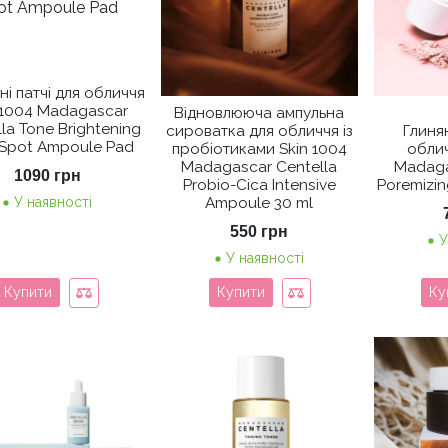
ні патчі для обличчя
N1004 Madagascar
Відновлююча ампульна
la Tone Brightening
сироватка для обличчя із
Глиня
 Spot Ampoule Pad
пробіотиками Skin 1004
облич
Madagascar Centella
Madaga
1090
грн
Probio-Cica Intensive
Poremizin
У наявності
Ampoule 30 ml
550
грн
У
У наявності
Купити
Купити
Ку