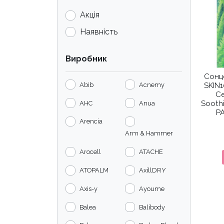
Акція
Наявність
Виробник
Cонц
Abib
Acnemy
SKIN
Ce
Sooth
AHC
Anua
PA
Arencia
Arm & Hammer
Arocell
ATACHE
ATOPALM
AxillDRY
Axis-y
Ayoume
Balea
Balibody