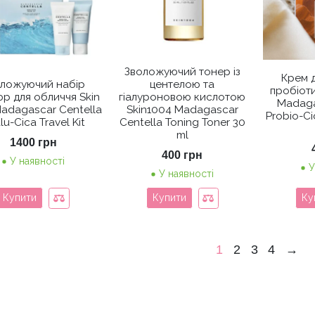
Зволожуючий тонер із
Крем д
ложуючий набір
центелою та
пробіоти
юр для обличчя Skin
гіалуроновою кислотою
Madaga
adagascar Centella
Skin1004 Madagascar
Probio-Ci
lu-Cica Travel Kit
Centella Toning Toner 30
ml
1400
грн
400
грн
У наявності
У
У наявності
Купити
Купити
Ку
1
2
3
4
→