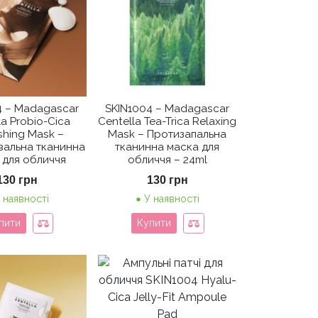
4 – Madagascar
SKIN1004 – Madagascar
la Probio-Cica
Centella Tea-Trica Relaxing
shing Mask –
Mask – Протизапальна
вальна тканинна
тканинна маска для
 для обличчя
обличчя – 24ml
130
грн
130
грн
 наявності
У наявності
пити
Купити