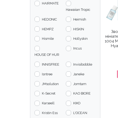
HAIRMATE
Hawaiian Tropic
HEDONIC
Heimish
HEMPZ
HISKIN
Зво
мініат
Hismile
Hollyskin
1004 M
Hya
Incus
HOUSE OF HUR
INNISFREE
Invisibobble
Isntree
Janeke
JMsolution
Jomtam
K-Secret
KAO BIORE
Karseell
KIKO
Kristin Ess
L'OCEAN