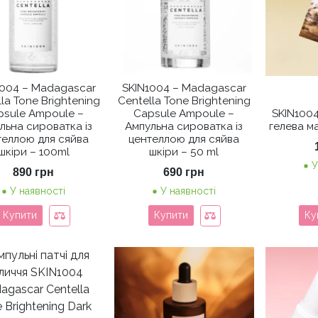
1004 – Madagascar
SKIN1004 – Madagascar
la Tone Brightening
Centella Tone Brightening
psule Ampoule –
Capsule Ampoule –
SKIN100
льна сироватка із
Ампульна сироватка із
гелева м
теллою для сяйва
центеллою для сяйва
шкіри – 100ml
шкіри – 50 ml
У
890
грн
690
грн
У наявності
У наявності
Купити
Купити
Ку