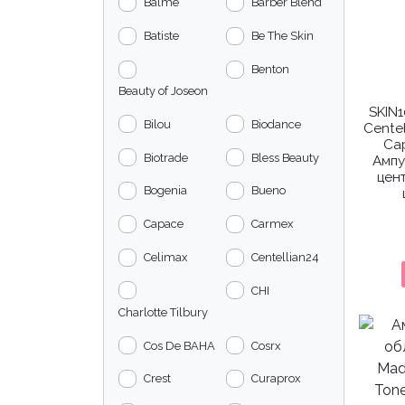
Balme
Barber Blend
Batiste
Be The Skin
Benton
Beauty of Joseon
SKIN
Bilou
Biodance
Centel
Ca
Biotrade
Bless Beauty
Ампу
цен
Bogenia
Bueno
Capace
Carmex
Celimax
Centellian24
CHI
Charlotte Tilbury
Cos De BAHA
Cosrx
Crest
Curaprox