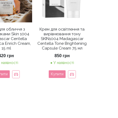
ля обличчя з
Крем для освітлення та
ками Skin 1004
вирівнювання тону
scar Centella
SKIN1004 Madagascar
ca Enrich Cream,
Centella Tone Brightening
15 ml
Capsule Cream 75 мл
420
грн
850
грн
 наявності
У наявності
пити
Купити