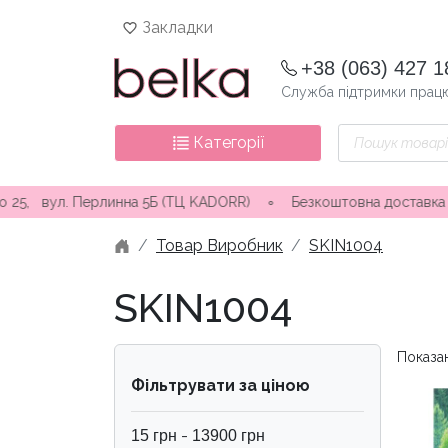
Skip
Закладки
to
content
+38 (063) 427 1
Служба підтримки працю
Пошук
Категорії
товарів
а 5Б (ТЦ KADORR) ∘ Безкоштовна доставка від 3000 грн
∘
Відп
Товар Виробник
SKIN1004
SKIN1004
Показан
Фільтрувати за ціною
-
15
грн
13900
грн