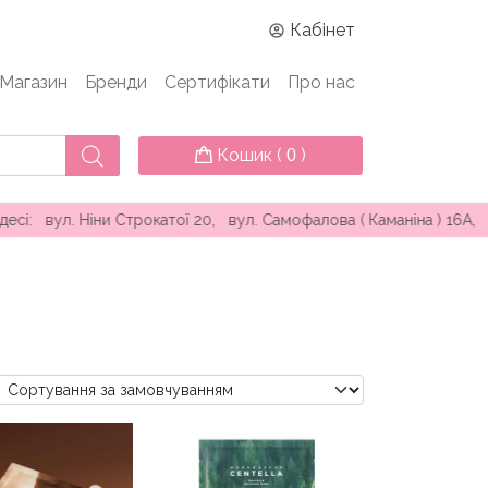
Кабінет
Магазин
Бренди
Сертифікати
Про нас
Кошик (
)
0
атої 20, вул. Самофалова ( Каманіна ) 16А, проспект Князя Яр