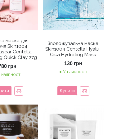
на маска для
Зволожувальна маска
чя Skin1004
Skin1004 Centella Hyalu-
scar Centella
Cica Hydrating Mask
g Quick Clay 27g
130
грн
780
грн
У наявності
 наявності
пити
Купити