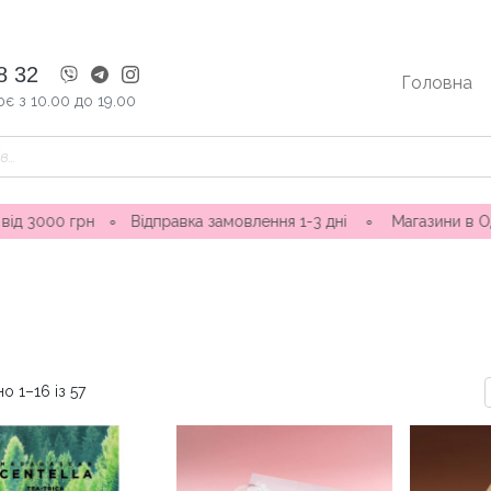
8 32
Головна
є з 10.00 до 19.00
равка замовлення 1-3 дні ∘ Магазини в Одесі: вул. Ніни Строк
о 1–16 із 57