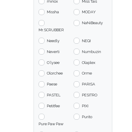
minox
Miss Tais
Missha
MODAY
NaNiBeauty
Mr.SCRUBBER
Needly
NEQI
Neverti
Numbuzin
O`lysee
Olaplex
Olorchee
Orme
Paese
PARISA
PASTEL
PESITRO
Petitfee
PIXI
Purito
Pure Paw Paw