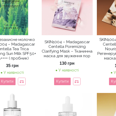
езахисне молочко
SKIN100
SKIN1004 – Madagascar
1004 – Madagascar
Centel
Centella Poremizing
ntella Tea Trica
Nouri
Clarifying Mask – Тканинна
ing Sun Milk SPF50+
Регенеру
маска для звуження пор
++++ ( пробник)
маска
130
грн
35
грн
У наявності
У наявності
У
Купити
Купити
Ку