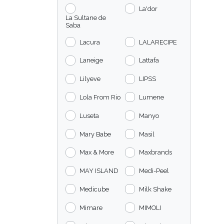
La'dor
La Sultane de
Saba
Lacura
LALARECIPE
Laneige
Lattafa
Lilyeve
LIPSS
Lola From Rio
Lumene
Luseta
Manyo
Mary Babe
Masil
Max & More
Maxbrands
MAY ISLAND
Medi-Peel
Medicube
Milk Shake
Mimare
MIMOLI