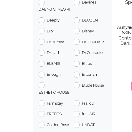
Davines
DAENG GI MEO RI
Deeply
DEOZEN
Ампуль
Dior
Disney
SKI
Centel
Dr. Althea
Dr. FORHAIR
Dark
Dr. Jart
Dr.Ceuracle
ELEMIS
Ellips
Enough
Erborian
Etude House
ESTHETIC HOUSE
Farmstay
Fraijour
FREBITS
futHAIR
Golden Rose
HADAT