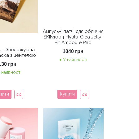
Ампульні патчі для обличчя
SKIN1004 Hyalu-Cica Jelly-
Fit Ampoule Pad
4 – Зволожуюча
1040
грн
аска з центелою
У наявності
130
грн
 наявності
пити
Купити