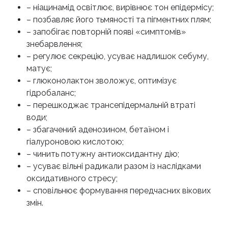
– ніацинамід освітлює, вирівнює тон епідермісу;
– позбавляє його тьмяності та пігментних плям;
– запобігає повторній появі «симптомів»
знебарвлення;
– регулює секрецію, усуває надлишок себуму,
матує;
– глюконолактон зволожує, оптимізує
гідробаланс;
– перешкоджає трансепідермальній втраті
води;
– збагачений аденозином, бетаїном і
гіалуроновою кислотою;
– чинить потужну антиоксидантну дію;
– усуває вільні радикали разом із наслідками
оксидативного стресу;
– сповільнює формування передчасних вікових
змін.