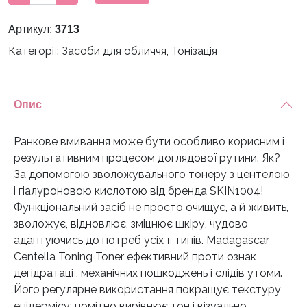
тонер
із
Артикул:
3713
центелою
Категорії:
Засоби для обличчя
,
Тонізація
та
гіалуроновою
кислотою
Skin1004
Опис
Madagascar
Centella
Ранкове вмивання може бути особливо корисним і
Toning
результативним процесом доглядової рутини. Як?
Toner
За допомогою зволожувального тонеру з центелою
30
і гіалуроновою кислотою від бренда SKIN1004!
ml
Функціональний засіб не просто очищує, а й живить,
кількість
зволожує, відновлює, зміцнює шкіру, чудово
адаптуючись до потреб усіх її типів. Madagascar
Centella Toning Toner ефективний проти ознак
дегідратації, механічних пошкоджень і слідів утоми.
Його регулярне використання покращує текстуру
епідермісу: помітно вирівнює тон і візуально