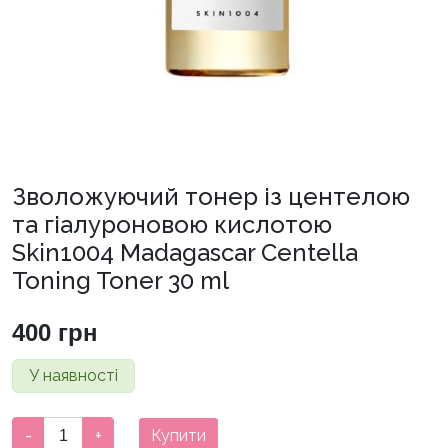
Зволожуючий тонер із центелою
та гіалуроновою кислотою
Skin1004 Madagascar Centella
Toning Toner 30 ml
400
грн
У наявності
Зволожуючий
-
+
Купити