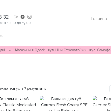
8 32
Головна
є з 10.00 до 19.00
в Одесі: вул. Ніни Строкатої 20, вул. Самофалова ( Каманіна 
жаються усі з 7 результатів