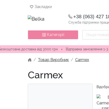
Skip
Закладки
to
content
+38 (063) 427 1
Служба підтримки працю
Пошук
Категорії
товарів
ка від 3000 грн
∘
Відправка замовлення 1-3 дні ∘ Магазини 
Товар Виробник
Carmex
Carmex
Відобра