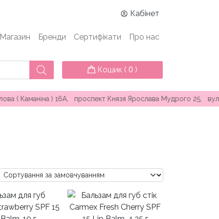
Кабінет
Магазин
Бренди
Сертифікати
Про нас
Кошик (
)
0
) 16А, проспект Князя Ярослава Мудрого 25, вул. Перлинна 5Б 