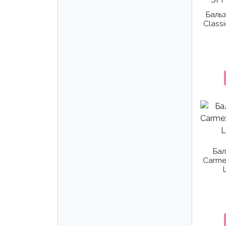
Бальз
Class
Бал
Carme