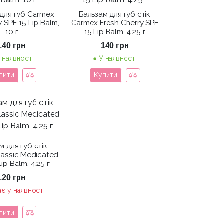
для губ Carmex
Бальзам для губ стік
 SPF 15 Lip Balm,
Carmex Fresh Cherry SPF
10 г
15 Lip Balm, 4.25 г
140
грн
140
грн
 наявності
У наявності
пити
Купити
м для губ стік
assic Medicated
ip Balm, 4.25 г
120
грн
є у наявності
пити