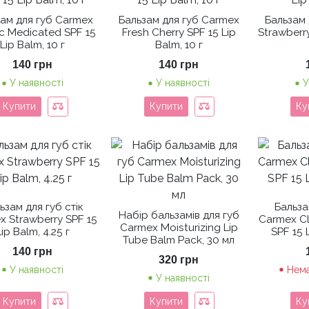
ам для губ Carmex
Бальзам для губ Carmex
Бальзам 
ic Medicated SPF 15
Fresh Cherry SPF 15 Lip
Strawberry
Lip Balm, 10 г
Balm, 10 г
140
грн
140
грн
У наявності
У наявності
У
Купити
Купити
Ку
ьзам для губ стік
Бальза
Набір бальзамів для губ
x Strawberry SPF 15
Carmex Cl
Carmex Moisturizing Lip
Lip Balm, 4.25 г
SPF 15 L
Tube Balm Pack, 30 мл
140
грн
320
грн
У наявності
Нема
У наявності
Купити
Купити
Ку