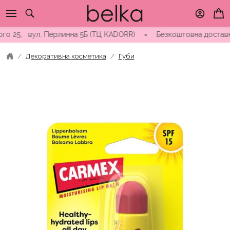
Skip
to
content
5, вул. Перлинна 5Б (ТЦ KADORR) ∘ Безкоштовна доставка від 3
Декоративна косметика
Губи