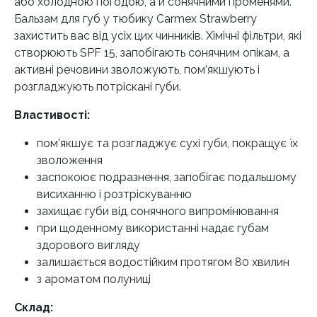
або холодною погодою, а й сонячними променями.
Бальзам для губ у тюбику Carmex Strawberry
захистить вас від усіх цих чинників. Хімічні фільтри, які
створюють SPF 15, запобігають сонячним опікам, а
активні речовини зволожують, пом’якшують і
розгладжують потріскані губи.
Властивості:
пом’якшує та розгладжує сухі губи, покращує їх
зволоження
заспокоює подразнення, запобігає подальшому
висиханню і розтріскуванню
захищає губи від сонячного випромінювання
при щоденному використанні надає губам
здорового вигляду
залишається водостійким протягом 80 хвилин
з ароматом полуниці
Склад: