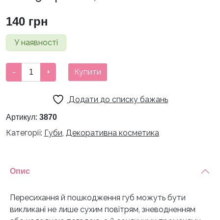
140
грн
У наявності
Бальзам
-
+
Купити
для
губ
Додати до списку бажань
Carmex
Strawberry
Артикул:
3870
SPF
Категорії:
Губи
,
Декоративна косметика
15
Lip
Balm,
Опис
10
г
кількість
Пересихання й пошкодження губ можуть бути
викликані не лише сухим повітрям, зневодненням