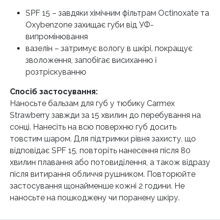
SPF 15 – завдяки хімічним фільтрам Octinoxate та
Oxybenzone захищає губи від УФ-
випромінювання
вазелін – затримує вологу в шкірі, покращує
зволоження, запобігає висиханню і
розтріскуванню
Спосіб застосування:
Наносьте бальзам для губ у тюбику Carmex
Strawberry завжди за 15 хвилин до перебування на
сонці. Нанесіть на всю поверхню губ досить
товстим шаром. Для підтримки рівня захисту, що
відповідає SPF 15, повторіть нанесення після 80
хвилин плавання або потовиділення, а також відразу
після витирання обличчя рушником. Повторюйте
застосування щонайменше кожні 2 години. Не
наносьте на пошкоджену чи поранену шкіру.