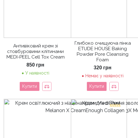
Глибоко очищуюча пінка
Антивіковий крем зі
ETUDE HOUSE Baking
стовбуровими клітинами
Powder Pore Cleansing
MEDI-PEEL Cell Tox Cream
Foam
850
грн
320
грн
У наявності
Немає у наявності
Купити
Купити
Оцінено в
5.00
з 5