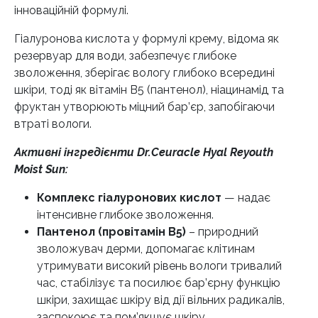
інноваційній формулі.
Гіалуронова кислота у формулі крему, відома як
резервуар для води, забезпечує глибоке
зволоження, зберігає вологу глибоко всередині
шкіри, тоді як вітамін B5 (пантенол), ніацинамід та
фруктан утворюють міцний бар’єр, запобігаючи
втраті вологи.
Активні інгредієнти Dr.Ceuracle Hyal Reyouth
Moist Sun:
Комплекс гіалуронових кислот
— надає
інтенсивне глибоке зволоження.
Пантенол (провітамін B5)
– природний
зволожувач дерми, допомагає клітинам
утримувати високий рівень вологи тривалий
час, стабілізує та посилює бар’єрну функцію
шкіри, захищає шкіру від дії вільних радикалів,
заспокоює та пом’якшує шкіру.