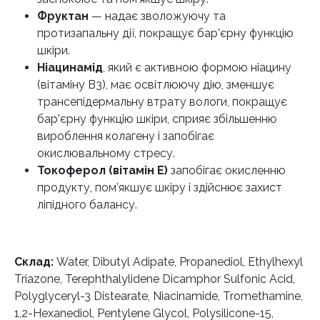
Фруктан
— надає зволожуючу та
протизапальну дії, покращує бар’єрну функцію
шкіри.
Ніацинамід
, який є активною формою ніацину
(вітаміну В3), має освітлюючу дію, зменшує
трансепідермальну втрату вологи, покращує
бар’єрну функцію шкіри, сприяє збільшенню
вироблення колагену і запобігає
окислювальному стресу.
Токоферол (вітамін Е)
запобігає окисленню
продукту, пом’якшує шкіру і здійснює захист
ліпідного балансу.
Склад:
Water, Dibutyl Adipate, Propanediol, Ethylhexyl
Triazone, Terephthalylidene Dicamphor Sulfonic Acid,
Polyglyceryl-3 Distearate, Niacinamide, Tromethamine,
1,2-Hexanediol, Pentylene Glycol, Polysilicone-15,