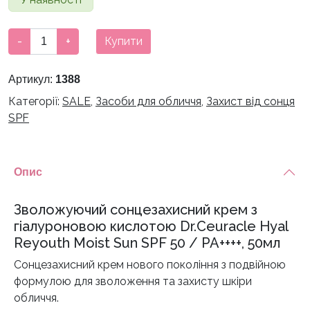
990 грн.
790 грн.
Зволожуючий
-
+
Купити
сонцезахисний
крем
Артикул:
1388
з
Категорії:
SALE
,
Засоби для обличчя
,
Захист від сонця
гіалуроновою
SPF
кислотою
Dr.Ceuracle
Hyal
Reyouth
Опис
Moist
Sun
Зволожуючий сонцезахисний крем з
SPF
гіалуроновою кислотою Dr.Ceuracle Hyal
50
Reyouth Moist Sun SPF 50 / PA++++, 50мл
/
Сонцезахисний крем нового покоління з подвійною
PA++++,
формулою для зволоження та захисту шкіри
50мл
обличчя.
кількість