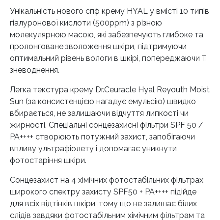
Унікальність нового спф крему HYAL у вмісті 10 типів
гіалуронової кислоти (500ppm) з різною
молекулярною масою, які забезпечують глибоке та
пролонговане зволоження шкіри, підтримуючи
оптимальний рівень вологи в шкірі, попереджаючи її
зневоднення.
Легка текстура крему Dr.Ceuracle Hyal Reyouth Moist
Sun (за консистенцією нагадує емульсію) швидко
вбирається, не залишаючи відчуття липкості чи
жирності. Спеціальні сонцезахисні фільтри SPF 50 /
PA++++ створюють потужний захист, запобігаючи
впливу ультрафіолету і допомагає уникнути
фотостаріння шкіри.
Сонцезахист на 4 хімічних фотостабільних фільтрах
широкого спектру захисту SPF50 + PA++++ підійде
для всіх відтінків шкіри, тому що не залишає білих
слідів завдяки фотостабільним хімічним фільтрам та