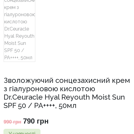
Зволожуючий сонцезахисний крем
з гіалуроновою кислотою
Dr.Ceuracle Hyal Reyouth Moist Sun
SPF 50 / PA++++, 50мл
Оригінальна
Поточна
790
грн
990
грн
ціна:
ціна:
У наявності