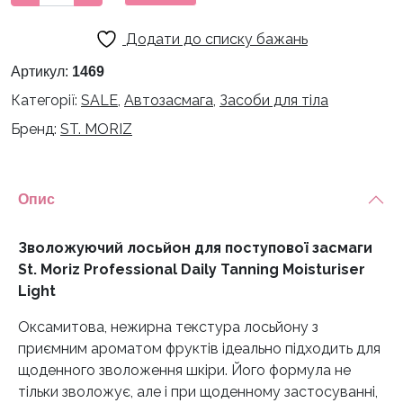
лосьйон
для
Додати до списку бажань
поступової
засмаги
Артикул:
1469
St.
Категорії:
SALE
,
Автозасмага
,
Засоби для тіла
Moriz
Бренд:
ST. MORIZ
Professional
Daily
Tanning
Moisturiser
Опис
Light
кількість
Зволожуючий лосьйон для поступової засмаги
St. Moriz Professional Daily Tanning Moisturiser
Light
Оксамитова, нежирна текстура лосьйону з
приємним ароматом фруктів ідеально підходить для
щоденного зволоження шкіри. Його формула не
тільки зволожує, але і при щоденному застосуванні,