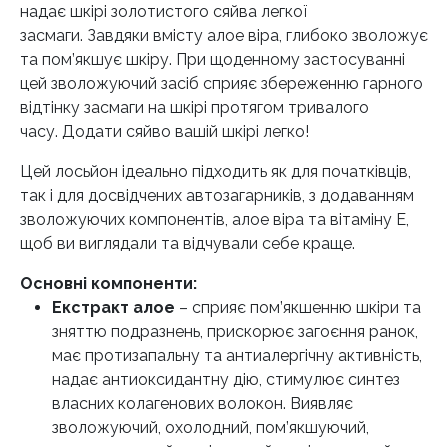
надає шкірі золотистого сяйва легкої
засмаги. Завдяки вмісту алое віра, глибоко зволожує
та пом’якшує шкіру. При щоденному застосуванні
цей зволожуючий засіб сприяє збереженню гарного
відтінку засмаги на шкірі протягом тривалого
часу. Додати сяйво вашій шкірі легко!
Цей лосьйон ідеально підходить як для початківців,
так і для досвідчених автозагарників, з додаванням
зволожуючих компонентів, алое віра та вітаміну Е,
щоб ви виглядали та відчували себе краще.
Основні компоненти:
Екстракт алое
– сприяє пом’якшенню шкіри та
зняттю подразнень, прискорює загоєння ранок,
має протизапальну та антиалергічну активність,
надає антиоксидантну дію, стимулює синтез
власних колагенових волокон. Виявляє
зволожуючий, охолодний, пом’якшуючий,