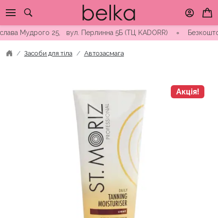
Skip
to
content
а Мудрого 25, вул. Перлинна 5Б (ТЦ KADORR) ∘ Безкоштовна дос
Засоби для тіла
Автозасмага
Акція!