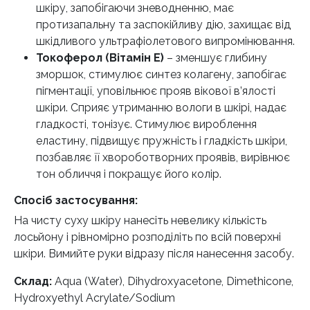
шкіру, запобігаючи зневодненню, має
протизапальну та заспокійливу дію, захищає від
шкідливого ультрафіолетового випромінювання.
Токоферол (Вітамін E)
– зменшує глибину
зморшок, стимулює синтез колагену, запобігає
пігментації, уповільнює прояв вікової в’ялості
шкіри. Сприяє утриманню вологи в шкірі, надає
гладкості, тонізує. Стимулює вироблення
еластину, підвищує пружність і гладкість шкіри,
позбавляє її хвороботворних проявів, вирівнює
тон обличчя і покращує його колір.
Спосіб застосування:
На чисту суху шкіру нанесіть невелику кількість
лосьйону і рівномірно розподіліть по всій поверхні
шкіри. Вимийте руки відразу після нанесення засобу.
Склад:
Aqua (Water), Dihydroxyacetone, Dimethicone,
Hydroxyethyl Acrylate/Sodium