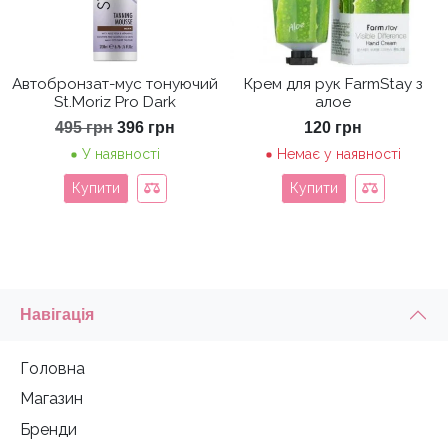
Автобронзат-мус тонуючий
Крем для рук FarmStay з
St.Moriz Pro Dark
алое
Оригінальна
Поточна
495
грн
396
грн
120
грн
ціна:
ціна:
У наявності
Немає у наявності
495 грн.
396 грн.
Купити
Купити
Навігація
Головна
Магазин
Бренди