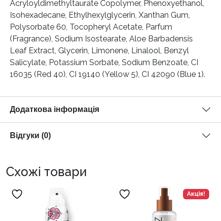
Acryloyldimethyltaurate Copolymer, Phenoxyethanol,
Isohexadecane, Ethylhexylglycerin, Xanthan Gum,
Polysorbate 60, Tocopheryl Acetate, Parfum
(Fragrance), Sodium Isostearate, Aloe Barbadensis
Leaf Extract, Glycerin, Limonene, Linalool, Benzyl
Salicylate, Potassium Sorbate, Sodium Benzoate, CI
16035 (Red 40), CI 19140 (Yellow 5), CI 42090 (Blue 1).
Додаткова інформація
Відгуки (0)
Схожі товари
Акція!