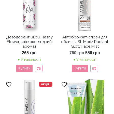
Дезодорант Bilou Flashy
Автобронзат-спрей для
Flower, квітково-ягідний
обличчя St. Moriz Radiant
аромат
Glow Face Mist
Оригінальна
Поточ
265
грн
760
грн
556
грн
ціна:
ціна:
У наявності
У наявності
760 грн.
556 грн
Купити
Купити
Акція!