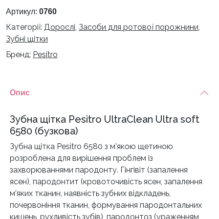
Ultra
Артикул:
0760
soft
Категорії:
Дорослі
,
Засоби для ротової порожнини
,
6580
Зубні щітки
(бузкова)
Бренд:
Pesitro
кількість
Опис
Зубна щітка Pesitro UltraClean Ultra soft
6580 (бузкова)
Зубна щітка Pesitro 6580 з м’якою щетиною
розроблена для вирішення проблем із
захворюваннями пародонту. Гінгівіт (запалення
ясен), пародонтит (кровоточивість ясен, запалення
м’яких тканин, наявність зубних відкладень,
почервоніння тканин, формування пародонтальних
кишень, рухливість зубів), пародонтоз (ураженням