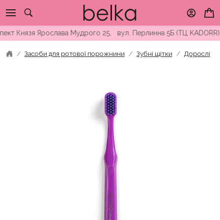
Skip
to
content
т Князя Ярослава Мудрого 25, вул. Перлинна 5Б (ТЦ KADORR) ∘ 
Засоби для ротової порожнини
Зубні щітки
Дорослі