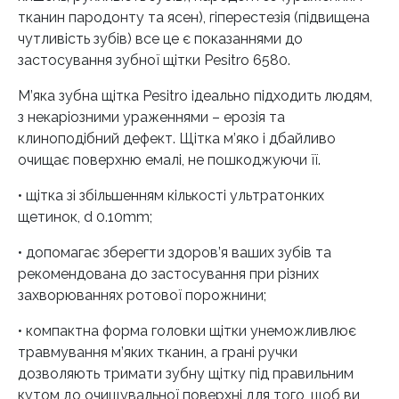
тканин пародонту та ясен), гіперестезія (підвищена
чутливість зубів) все це є показаннями до
застосування зубної щітки Pesitro 6580.
М’яка зубна щітка Pesitro ідеально підходить людям,
з некаріозними ураженнями – ерозія та
клиноподібний дефект. Щітка м’яко і дбайливо
очищає поверхню емалі, не пошкоджуючи її.
• щітка зі збільшенням кількості ультратонких
щетинок, d 0.10mm;
• допомагає зберегти здоров’я ваших зубів та
рекомендована до застосування при різних
захворюваннях ротової порожнини;
• компактна форма головки щітки унеможливлює
травмування м’яких тканин, а грані ручки
дозволяють тримати зубну щітку під правильним
кутом до очищувальної поверхні для того, щоб ви