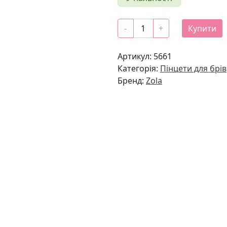
ZOLA
-
+
Купити
пінцет
професйний
Артикул:
5661
преміум
Категорія:
Пінцети для брів
серія
Бренд:
Zola
VIOLET
кількість