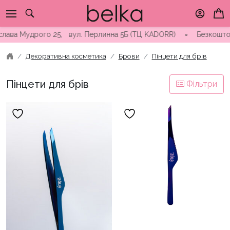
Skip
to
content
лава Мудрого 25, вул. Перлинна 5Б (ТЦ KADORR) ∘ Безкоштовна 
Декоративна косметика
Брови
Пінцети для брів
Пінцети для брів
Фільтри