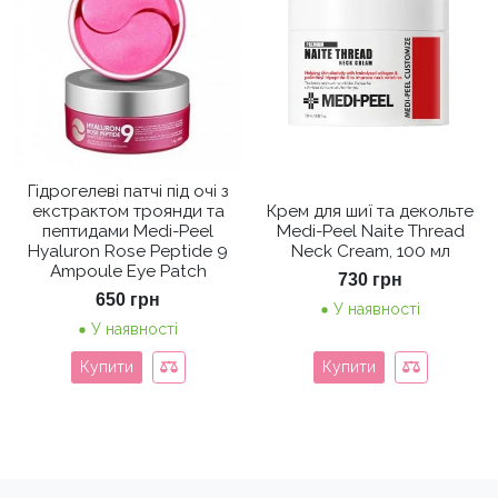
Гідрогелеві патчі під очі з
екстрактом троянди та
Крем для шиї та декольте
пептидами Medi-Peel
Medi-Peel Naite Thread
Hyaluron Rose Peptide 9
Neck Cream, 100 мл
Ampoule Eye Patch
730
грн
650
грн
У наявності
У наявності
Купити
Купити