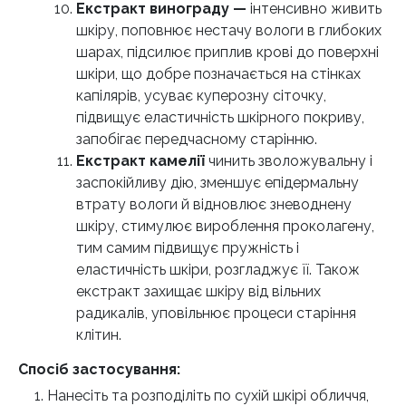
Екстракт винограду —
інтенсивно живить
шкіру, поповнює нестачу вологи в глибоких
шарах, підсилює приплив крові до поверхні
шкіри, що добре позначається на стінках
капілярів, усуває куперозну сіточку,
підвищує еластичність шкірного покриву,
запобігає передчасному старінню.
Екстракт камелії
чинить зволожувальну і
заспокійливу дію, зменшує епідермальну
втрату вологи й відновлює зневоднену
шкіру, стимулює вироблення проколагену,
тим самим підвищує пружність і
еластичність шкіри, розгладжує її. Також
екстракт захищає шкіру від вільних
радикалів, уповільнює процеси старіння
клітин.
Спосіб застосування:
Нанесіть та розподіліть по сухій шкірі обличчя,