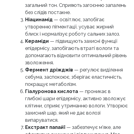
загальний тон. Сприяють загоєнню запалень
без слідів постакне.
Ніацинамід
— освітлює, запобігає
утворенню пігментації, усуває жирний
блиск і нормалізує роботу сальних залоз.
Кераміди
— підвищують захисні функції
епідермісу, запобігають втраті вологи та
допомагають відновити оптимальний рівень
зволоження.
Фермент дріжджів
— регулює виділення
себума, заспокоює, зберігає еластичність,
покращує метаболізм.
Гіалуронова кислота
— проникає в
глибокі шари епідермісу, активно зволожує
клітини, сприяє утриманню вологи. Утворює
захисний шар, який не дає волозі
випаруватися.
Екстракт папайї
— забезпечує м’яке, але