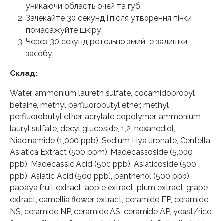
уникаючи область очей та губ.
Зачекайте 30 секунд і після утворення пінки
помасажуйте шкіру.
Через 30 секунд ретельно змийте залишки
засобу.
Склад:
Water, ammonium laureth sulfate, cocamidopropyl
betaine, methyl perfluorobutyl ether, methyl
perfluorobutyl ether, acrylate copolymer, ammonium
lauryl sulfate, decyl glucoside, 1,2-hexanediol,
Niacinamide (1,000 ppb), Sodium Hyaluronate, Centella
Asiatica Extract (500 ppm), Madecassoside (5,000
ppb), Madecassic Acid (500 ppb), Asiaticoside (500
ppb), Asiatic Acid (500 ppb), panthenol (500 ppb),
papaya fruit extract, apple extract, plum extract, grape
extract, camellia flower extract, ceramide EP, ceramide
NS, ceramide NP, ceramide AS, ceramide AP, yeast/rice