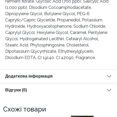
ferment filtrate, Glycolic Acid (700 ppb), Salicylic Acid
(1,000 ppb), Disodium Cocoamphodiacetate,
Dipropylene Glycol, Butylene Glycol, PEG-6
Caprylic/Capric Glyceride, Propanediol, Potassium
Hydroxide, Hydroxyacetophenone, Sodium Chloride,
Caprylyl Glycol, Hexylene Glycol, Caramel, Pentylene
Glycol, Hydrogenated Lecithin, Cetearyl Alcohol,
Stearic Acid, Phytosphingosine, Cholesterol,
Dipotassium Glycyrrhizate, Ethylhexylglycerin,
Disodium EDTA, CI 19140, CI 42090, Fragrance.
Додаткова інформація
Відгуки (0)
Схожі товари