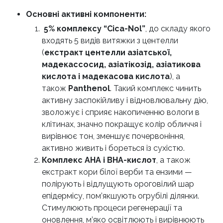
Основні активні компоненти:
5% комплексу “Cica-Nol”
, до складу якого
входять 5 видів витяжки з центелли
(
екстракт центелли азіатської,
мадекассосид, азіатікозід, азіатикова
кислота і мадекасова кислота
), а
також
Panthenol
. Такий комплекс чинить
активну заспокійливу і відновлювальну дію,
зволожує і сприяє накопиченню вологи в
клітинах, значно покращує колір обличчя і
вирівнює тон, зменшує почервоніння,
активно живить і бореться із сухістю.
Комплекс AHA і BHA-кислот
, а також
екстракт кори білої верби та ензими —
полірують і відлущують ороговілий шар
епідермісу, пом’якшують огрубілі ділянки.
Стимулюють процеси регенерації та
оновлення, м’яко освітлюють і вирівнюють