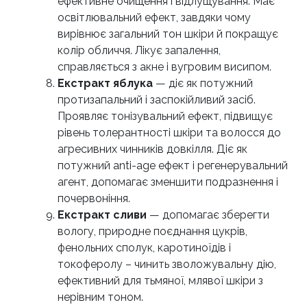
ефективне очищення і відлущування. Має
освітлювальний ефект, завдяки чому
вирівнює загальний тон шкіри й покращує
колір обличчя. Лікує запалення,
справляється з акне і вугровим висипом.
Екстракт яблука
— діє як потужний
протизапальний і заспокійливий засіб.
Проявляє тонізувальний ефект, підвищує
рівень толерантності шкіри та волосся до
агресивних чинників довкілля. Діє як
потужний anti-age ефект і регенерувальний
агент, допомагає зменшити подразнення і
почервоніння.
Екстракт сливи
— допомагає зберегти
вологу, природне поєднання цукрів,
фенольних сполук, каротиноїдів і
токоферолу – чинить зволожувальну дію,
ефективний для тьмяної, млявої шкіри з
нерівним тоном.