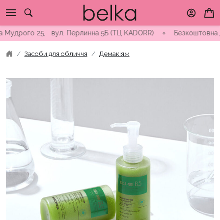
Skip
to
content
о 25, вул. Перлинна 5Б (ТЦ KADORR) ∘ Безкоштовна доставка ві
Засоби для обличчя
Демакіяж