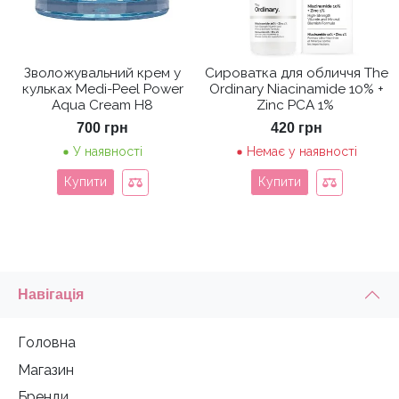
Зволожувальний крем у
Сироватка для обличчя The
кульках Medi-Peel Power
Ordinary Niacinamide 10% +
Aqua Cream H8
Zinc PCA 1%
700
грн
420
грн
У наявності
Немає у наявності
Купити
Купити
Навігація
Головна
Магазин
Бренди