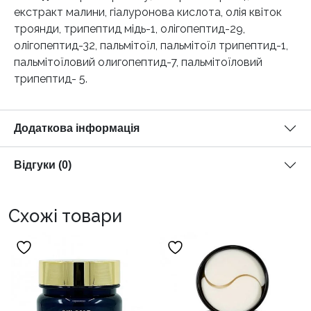
екстракт малини, гіалуронова кислота, олія квіток
троянди, трипептид мідь-1, олігопептид-29,
олігопептид-32, пальмітоїл, пальмітоїл трипептид-1,
пальмітоїловий олигопептид-7, пальмітоїловий
трипептид- 5.
Додаткова інформація
Відгуки (0)
Схожі товари