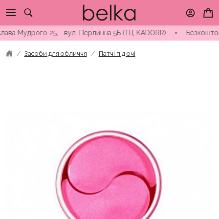
Skip
to
content
а Мудрого 25, вул. Перлинна 5Б (ТЦ KADORR) ∘ Безкоштовна дос
Засоби для обличчя
Патчі під очі