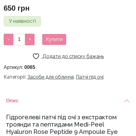
650
грн
У наявності
Гідрогелеві
-
+
Купити
патчі
під
Додати до списку бажань
очі
з
Артикул:
0065
екстрактом
Категорії:
Засоби для обличчя
,
Патчі під очі
троянди
та
пептидами
Опис
Medi-
Peel
Гідрогелеві патчі під очі з екстрактом
Hyaluron
троянди та пептидами Medi-Peel
Rose
Hyaluron Rose Peptide 9 Ampoule Eye
Peptide