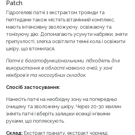
Patch
9
Ampoule
Гідрогелеві патчі з екстрактом троянди та
Eye
пептидами також містять вітамінний комплекс,
Patch
мають інтенсивну зволожуючу, освіжаючу та
кількість
тонізуючу дію. Допомагають усунути набряки, зняти
припухлості, злегка освітлити темні кола і освіжити
шкіру, що втомилася.
Патчі є багатофункціональними, підходять для
використання в області навколо очей, у зоні
міжбров’я та носогубних складок.
Спосіб застосування:
Нанесіть патчі на необхідну зону на попередньо
очищену та зволожену шкіру. Через 20-30 хвилин
зніміть патчі і вберіть залишки есенції м’якими
рухами, що поплескують.
Склад:
Екстракт гранату, екстракт чорниці,