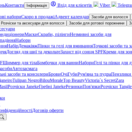
ань
Контакти
Вхід для клієнтів
Viber
Telegr
Інформація
ові набори
Скоро в продажі
Адвент календар
Засоби для волосся
Розчіски та аксесуари для волосся
Засоби для ротової порожнини
З
сесуари
ондиціонери
Маски
Скраби, пілінги
Незмивні засоби для
падіння
Набори
іння
Набір
Демакіяж
Пінки та гелі для вмивання
Точкові засоби та з
ччя
Догляд для шиї та декольте
Захист від сонця SPF
Креми для зон
PF
Шиммер для тіла
Бомбочки для ванни
Набори
Гелі та пінки для 
засоби
Автозасмага
ьні засоби та консилери
Брови
Очі
Губи
Рум'яна та пудра
Пензлики 
janeiro
Tulipan Negro
Bilou
Morale
Top Beauty
Victoria`s Secret
Zara
asil
Розчіски Janeke
Гребні Janeke
Резинки
Пов'язки
Розчіски Tangle
тки
и
онфіденційності
Договір оферти
укати: