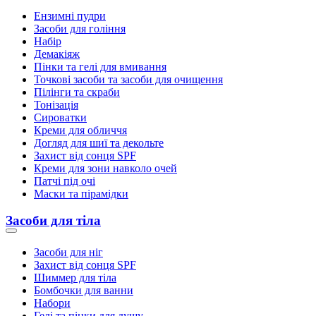
Ензимні пудри
Засоби для гоління
Набір
Демакіяж
Пінки та гелі для вмивання
Точкові засоби та засоби для очищення
Пілінги та скраби
Тонізація
Сироватки
Креми для обличчя
Догляд для шиї та декольте
Захист від сонця SPF
Креми для зони навколо очей
Патчі під очі
Маски та пірамідки
Засоби для тіла
Засоби для ніг
Захист від сонця SPF
Шиммер для тіла
Бомбочки для ванни
Набори
Гелі та пінки для душу