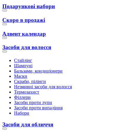
Подарункові набори
Скоро в продажі
Адвент календар
Засоби для волосся
Стайлінг
Шампуні
Бальзами, кондиціонери
Маски
Скраби, пілінги
Незмивні засоби для волосся
Термозахист
Філлери
Засоби проти лупи
Засоби проти випадіння
Набори
Засоби для обличчя