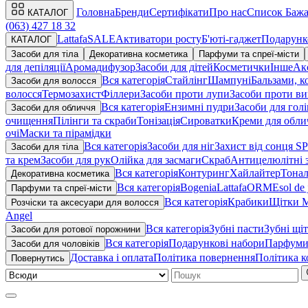
Головна
Бренди
Сертифікати
Про нас
Список Баж
КАТАЛОГ
(063) 427 18 32
Lattafa
SALE
Активатори росту
Б'юті-гаджет
Подарунк
КАТАЛОГ
Засоби для тіла
Декоративна косметика
Парфуми та спреї-місти
для депіляції
Аромадифузор
Засоби для дітей
Косметички
Інше
Ак
Вся категорія
Стайлінг
Шампуні
Бальзами, к
Засоби для волосся
волосся
Термозахист
Філлери
Засоби проти лупи
Засоби проти ви
Вся категорія
Ензимні пудри
Засоби для гол
Засоби для обличчя
очищення
Пілінги та скраби
Тонізація
Сироватки
Креми для обли
очі
Маски та пірамідки
Вся категорія
Засоби для ніг
Захист від сонця S
Засоби для тіла
та крем
Засоби для рук
Олійка для засмаги
Скраб
Антицелюлітні 
Вся категорія
Контуринг
Хайлайтер
Тонал
Декоративна косметика
Вся категорія
Bogenia
Lattafa
ORME
sol de 
Парфуми та спреї-місти
Вся категорія
Крабики
Щітки M
Розчіски та аксесуари для волосся
Angel
Вся категорія
Зубні пасти
Зубні щі
Засоби для ротової порожнини
Вся категорія
Подарункові набори
Парфум
Засоби для чоловіків
Доставка i оплата
Політика повернення
Політика к
Повернутись
Ш