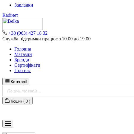
Skip
Закладки
to
Кабінет
content
+38 (063) 427 18 32
Служба підтримки працює з 10.00 до 19.00
Головна
Магазин
Бренди
Сертифікати
Про нас
Категорії
Пошук
товарів
Кошик (
0
)