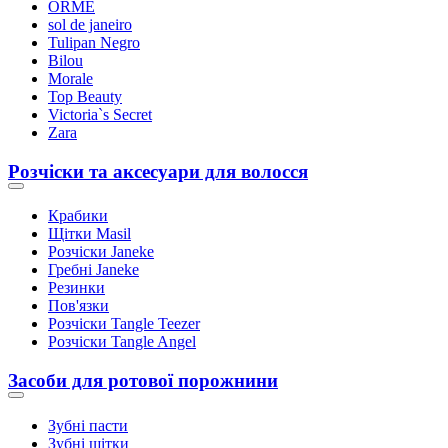
ORME
sol de janeiro
Tulipan Negro
Bilou
Morale
Top Beauty
Victoria`s Secret
Zara
Розчіски та аксесуари для волосся
Крабики
Щітки Masil
Розчіски Janeke
Гребні Janeke
Резинки
Пов'язки
Розчіски Tangle Teezer
Розчіски Tangle Angel
Засоби для ротової порожнини
Зубні пасти
Зубні щітки