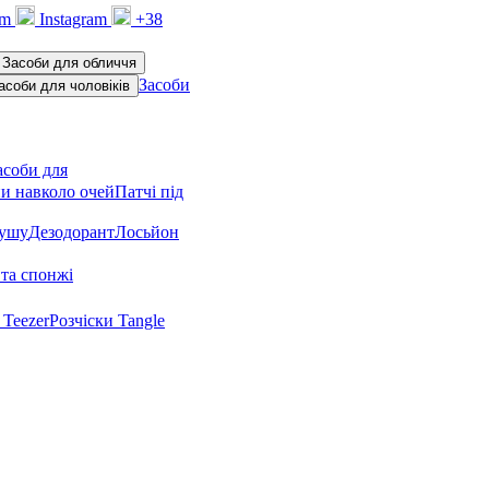
am
Instagram
+38
Засоби для обличчя
Засоби
асоби для чоловіків
асоби для
и навколо очей
Патчі під
душу
Дезодорант
Лосьйон
та спонжі
 Teezer
Розчіски Tangle