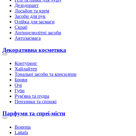
Дезодорант
Лосьйон та крем
Засоби для рук
Олійка для засмаги
Скраб
Антицелюлітні засоби
Автозасмага
Декоративна косметика
Контуринг
Хайлайтер
Тональні засоби та консилери
Брови
Очі
Губи
Рум'яна та пудра
Пензлики та спонжі
Парфуми та спреї-місти
Bogenia
Lattafa