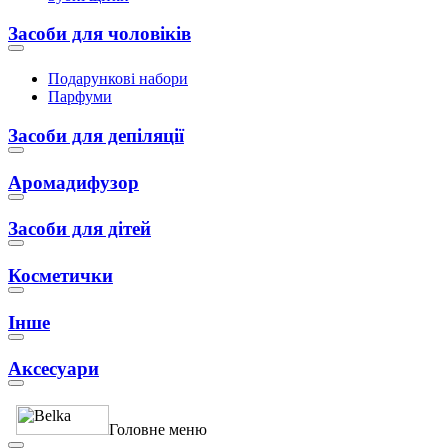
Засоби для чоловіків
Подарункові набори
Парфуми
Засоби для депіляції
Аромадифузор
Засоби для дітей
Косметички
Інше
Аксесуари
Головне меню