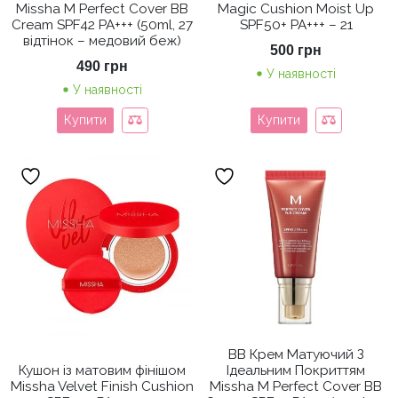
Missha M Perfect Cover BB
Magic Cushion Moist Up
Cream SPF42 PA+++ (50ml, 27
SPF50+ PA+++ – 21
відтінок – медовий беж)
500
грн
490
грн
У наявності
У наявності
Купити
Купити
ВВ Крем Матуючий З
Кушон із матовим фінішом
Ідеальним Покриттям
Missha Velvet Finish Cushion
Missha M Perfect Cover BB