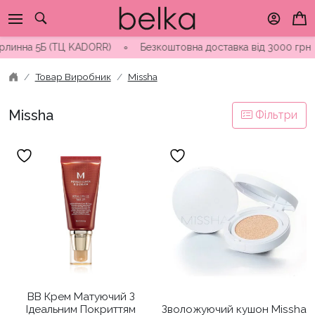
Skip
to
content
а 5Б (ТЦ KADORR) ∘ Безкоштовна доставка від 3000 грн
∘
Відп
Товар Виробник
Missha
Missha
Фільтри
ВВ Крем Матуючий З
Ідеальним Покриттям
Зволожуючий кушон Missha