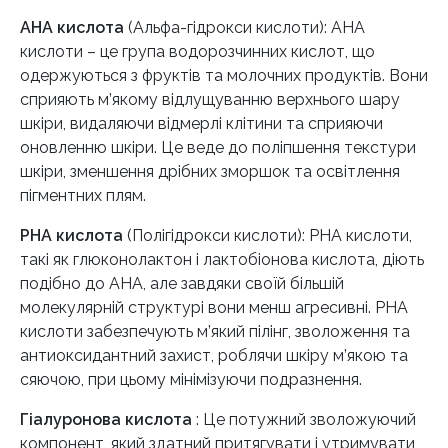
AHA кислота
(Альфа-гідрокси кислоти): AHA
кислоти – це група водорозчинних кислот, що
одержуються з фруктів та молочних продуктів. Вони
сприяють м’якому відлущуванню верхнього шару
шкіри, видаляючи відмерлі клітини та сприяючи
оновленню шкіри. Це веде до поліпшення текстури
шкіри, зменшення дрібних зморшок та освітлення
пігментних плям.
PHA кислота
(Полігідрокси кислоти): PHA кислоти,
такі як глюконолактон і лактобіонова кислота, діють
подібно до AHA, але завдяки своїй більшій
молекулярній структурі вони менш агресивні. PHA
кислоти забезпечують м’який пілінг, зволоження та
антиоксидантний захист, роблячи шкіру м’якою та
сяючою, при цьому мінімізуючи подразнення.
Гіалуронова кислота
: Це потужний зволожуючий
компонент, який здатний притягувати і утримувати