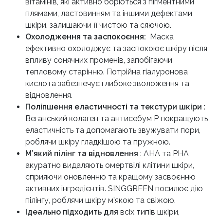
вітамінів, які активно борються з пігментними
плямами, ластовинням та іншими дефектами
шкіри, залишаючи її чистою та сяючою.
Охолодження та заспокоєння:
Маска
ефективно охолоджує та заспокоює шкіру після
впливу сонячних променів, запобігаючи
тепловому старінню. Потрійна гіалуронова
кислота забезпечує глибоке зволоження та
відновлення.
Поліпшення еластичності та текстури шкіри
:
Веганський колаген та антисебум Р покращують
еластичність та допомагають звужувати пори,
роблячи шкіру гладкішою та пружною.
М’який пілінг та відновлення
: AHA та PHA
акуратно видаляють омертвілі клітини шкіри,
сприяючи оновленню та кращому засвоєнню
активних інгредієнтів. SINGGREEN посилює дію
пілінгу, роблячи шкіру м’якою та свіжою.
Ідеально підходить для
всіх типів шкіри,