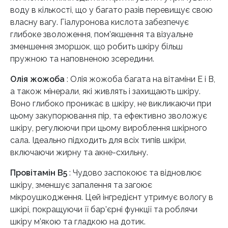
воду в кількості, що у багато разів перевищує свою
власну вагу. Гіалуронова кислота забезпечує
глибоке зволоження, пом’якшення та візуальне
зменшення зморшок, що робить шкіру більш
пружною та наповненою зсередини.
Олія жожоба
: Олія жожоба багата на вітаміни E і B,
а також мінерали, які живлять і захищають шкіру.
Воно глибоко проникає в шкіру, не викликаючи при
цьому закупорювання пір, та ефективно зволожує
шкіру, регулюючи при цьому вироблення шкірного
сала. Ідеально підходить для всіх типів шкіри,
включаючи жирну та акне-схильну.
Провітамін В5
: Чудово заспокоює та відновлює
шкіру, зменшує запалення та загоює
мікроушкодження. Цей інгредієнт утримує вологу в
шкірі, покращуючи її бар’єрні функції та роблячи
шкіру м’якою та гладкою на дотик.