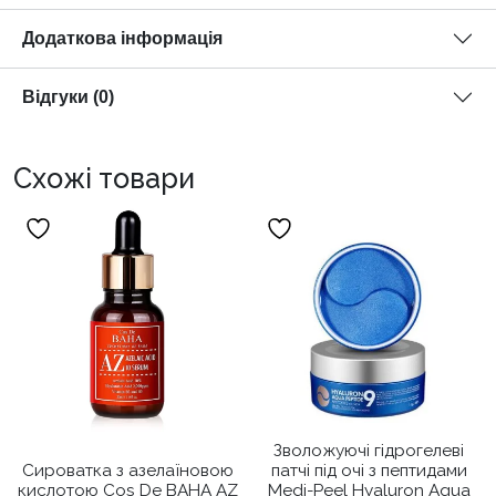
Додаткова інформація
Відгуки (0)
Схожі товари
Зволожуючі гідрогелеві
Сироватка з азелаїновою
патчі під очі з пептидами
кислотою Cos De BAHA AZ
Medi-Peel Hyaluron Aqua